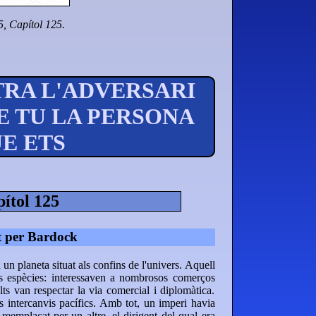
5, Capítol 125.
TRA L'ADVERSARI
E TU LA PERSONA
E ETS
ítol 125
t per Bardock
un planeta situat als confins de l'univers. Aquell
es espècies: interessaven a nombrosos comerços
lts van respectar la via comercial i diplomàtica.
s intercanvis pacífics. Amb tot, un imperi havia
reemplaçat per un altre, el dirigent del qual era