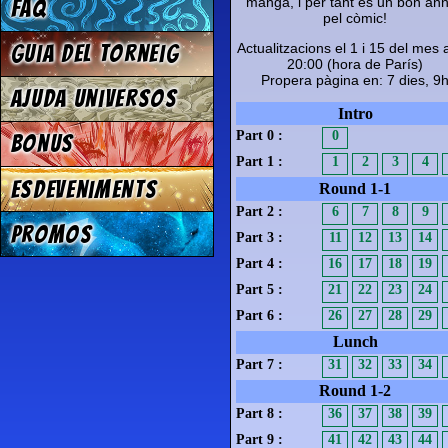
manga, i per tant és un bon an
FAQ
pel còmic!
Actualitzacions el 1 i 15 del mes 
Guia del torneig
20:00 (hora de París)
Propera pàgina en: 7 dies, 9
Ajuda Universos
Intro
Part 0 :
0
Bonus
Part 1 :
1
2
3
4
Esdeveniments
Round 1-1
Part 2 :
6
7
8
9
Promos
Part 3 :
11
12
13
14
Part 4 :
16
17
18
19
Part 5 :
21
22
23
24
Part 6 :
26
27
28
29
Lunch
Part 7 :
31
32
33
34
Round 1-2
Part 8 :
36
37
38
39
Part 9 :
41
42
43
44