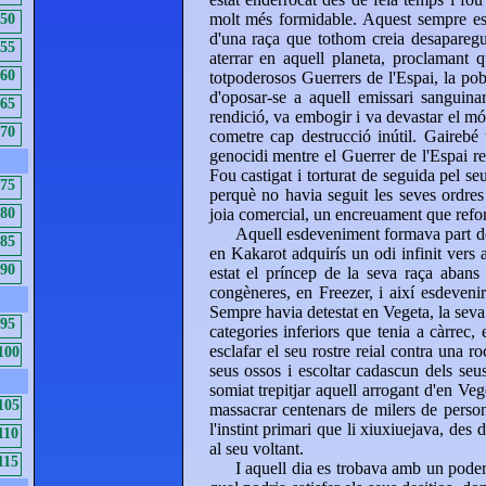
molt més formidable. Aquest sempre e
50
d'una raça que tothom creia desapareg
55
aterrar en aquell planeta, proclamant q
60
totpoderosos Guerrers de l'Espai, la pobl
d'oposar-se a aquell emissari sanguinar
65
rendició, va embogir i va devastar el m
70
cometre cap destrucció inútil. Gairebé t
genocidi mentre el Guerrer de l'Espai re
Fou castigat i torturat de seguida pel se
75
perquè no havia seguit les seves ordres
80
joia comercial, un encreuament que refor
Aquell esdeveniment formava part de
85
en Kakarot adquirís un odi infinit vers
90
estat el príncep de la seva raça abans 
congèneres, en Freezer, i així esdeveni
Sempre havia detestat en Vegeta, la seva
95
categories inferiors que tenia a càrrec,
esclafar el seu rostre reial contra una r
100
seus ossos i escoltar cadascun dels seu
somiat trepitjar aquell arrogant d'en Veg
105
massacrar centenars de milers de person
l'instint primari que li xiuxiuejava, des
110
al seu voltant.
115
I aquell dia es trobava amb un poder