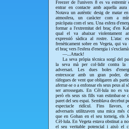
Freezer de l'univers 8 es va estremir
entrar en contacte amb aquella aura 
Notava un autèntic desig de matar en
atmosfera, un caràcter com a mí
psicòpata com el seu. Una esfera d'energ
formar a l'extremitat del braç d'en Kak
qual el va abaixar violentament 
expressió sàdica al rostre. L'atac es
frenèticament sobre en Vegeta, qui va 
el braç vers l'esfera d'energia i s'exclamà
—...Attack!
La seva pròpia tècnica sorgí del pa
la seva mà per col·lidir contra la 
adversari. Les dues boles d'ener
entrexocar amb un gran poder, des
ràfegues de vent que obligaren als parti
aferrar-se o a enfonsar els seus peus al s
ser arrossegats. En Cèl·lula no es v
però els seus sis fills van estimbar-se 
paret del seu espai. Semblava decebut pe
espectacle ridícul. Fins llavors, 
adversaris utilitzaven una mica més d
que en Gohan en el seu torneig, els J
Cèl·lula. En Vegeta estava obstinat a no
el seu veritable potencial i això el c