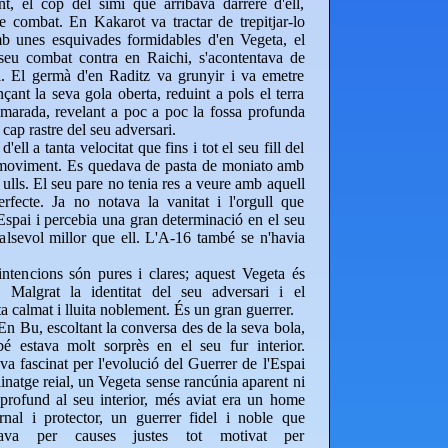
nt, el cop del simi que arribava darrere d'ell,
e combat. En Kakarot va tractar de trepitjar-lo
mb unes esquivades formidables d'en Vegeta, el
seu combat contra en Raichi, s'acontentava de
l. El germà d'en Raditz va grunyir i va emetre
ant la seva gola oberta, reduint a pols el terra
umarada, revelant a poc a poc la fossa profunda
cap rastre del seu adversari.
'ell a tanta velocitat que fins i tot el seu fill del
u moviment. Es quedava de pasta de moniato amb
ulls. El seu pare no tenia res a veure amb aquell
erfecte. Ja no notava la vanitat i l'orgull que
Espai i percebia una gran determinació en el seu
ualsevol millor que ell. L'A-16 també se n'havia
ntencions són pures i clares; aquest Vegeta és
. Malgrat la identitat del seu adversari i el
ta calmat i lluita noblement. És un gran guerrer.
En Bu, escoltant la conversa des de la seva bola,
bé estava molt sorprès en el seu fur interior.
va fascinat per l'evolució del Guerrer de l'Espai
linatge reial, un Vegeta sense rancúnia aparent ni
profund al seu interior, més aviat era un home
rnal i protector, un guerrer fidel i noble que
itava per causes justes tot motivat per