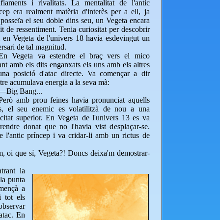
fiaments i rivalitats. La mentalitat de l'antic
cep era realment matèria d'interès per a ell, ja
posseïa el seu doble dins seu, un Vegeta encara
it de ressentiment. Tenia curiositat per descobrir
 en Vegeta de l'univers 18 havia esdevingut un
rsari de tal magnitud.
En Vegeta va estendre el braç vers el mico
nt amb els dits enganxats els uns amb els altres
una posició d'atac directe. Va començar a dir
re acumulava energia a la seva mà:
—Big Bang...
Però amb prou feines havia pronunciat aquells
s, el seu enemic es volatilitzà de nou a una
citat superior. En Vegeta de l'univers 13 es va
rendre donat que no l'havia vist desplaçar-se.
 l'antic príncep i va cridar-li amb un rictus de
 oi que sí, Vegeta?! Doncs deixa'm demostrar-
trant la
 la punta
omençà a
i tot els
observar
atac. En