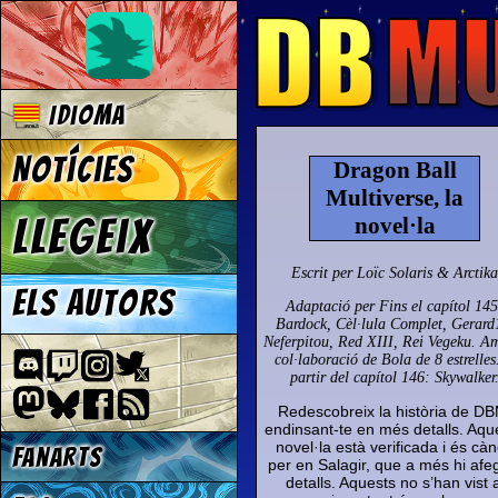
Idioma
Notícies
Dragon Ball
Multiverse, la
Llegeix
novel·la
Escrit per Loïc Solaris & Arctika
Els autors
Adaptació per Fins el capítol 145
Bardock, Cèl·lula Complet, Gerard
Neferpitou, Red XIII, Rei Vegeku. A
col·laboració de Bola de 8 estrelles
partir del capítol 146: Skywalker
Redescobreix la història de DB
endinsant-te en més detalls. Aqu
novel·la està verificada i és cà
Fanarts
per en Salagir, que a més hi afe
detalls. Aquests no s’han vist a