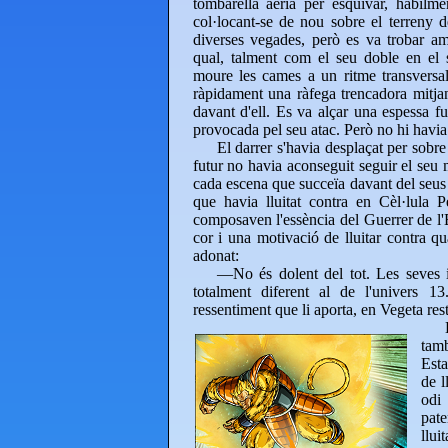
tombarella aèria per esquivar, hàbilme
col·locant-se de nou sobre el terreny d
diverses vegades, però es va trobar a
qual, talment com el seu doble en el 
moure les cames a un ritme transversa
ràpidament una ràfega trencadora mitjanç
davant d'ell. Es va alçar una espessa f
provocada pel seu atac. Però no hi havia 
El darrer s'havia desplaçat per sobre d
futur no havia aconseguit seguir el se
cada escena que succeïa davant del seus 
que havia lluitat contra en Cèl·lula P
composaven l'essència del Guerrer de l'
cor i una motivació de lluitar contra q
adonat:
—No és dolent del tot. Les seves i
totalment diferent al de l'univers 13
ressentiment que li aporta, en Vegeta res
tam
Esta
de l
odi 
pate
llu