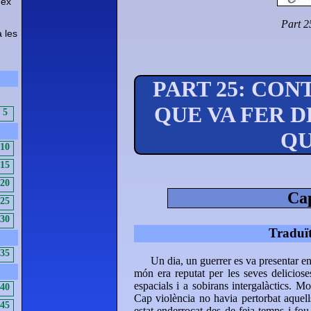
nex
Part 2
a les
h
PART 25: CON
QUE VA FER D
5
QU
10
15
20
Cap
25
30
Traduï
35
Un dia, un guerrer es va presentar en 
món era reputat per les seves delicios
espacials i a sobirans intergalàctics. Mo
40
Cap violència no havia pertorbat aquell
45
estat enderrocat des de feia temps i fou 