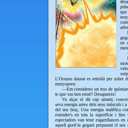
desa
prín
que 
teny
com
adve
gega
en 
ment
mot
velo
sorp
L'Oozaru daurat es retrobà per sobre de
menyspreu:
—Em consideres un tros de quòniam,
te que vas ben errat!! Desapareix!
Va alçar el dit cap amunt, concen
seva energia arreu dels seus músculs i a
del seu braç. Una energia malèfica c
estendre's en tota la superfície i fins 
espectadors van tenir esgarrifances en 
aquell goril·la gegant preparant el seu 