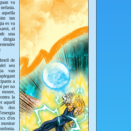
 quan va
nefasta.
 aquella
nim tan
ia es va
arot, el
amb una
 dirigia
estendre
:
lmell de
del seu
gia van
plegant
cipants a
òl per no
a moure,
contra la
r aquell
els dos
'energia
ocs d'en
 mostrar
onfonia.