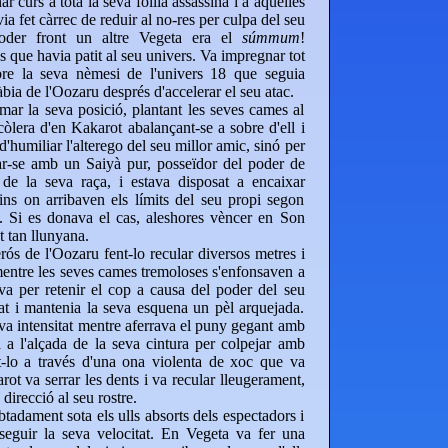
ar curs a tota la seva follia assassina i a aquelles
ia fet càrrec de reduir al no-res per culpa del seu
 poder front un altre Vegeta era el
súmmum
!
que havia patit al seu univers. Va impregnar tot
bre la seva nèmesi de l'univers 18 que seguia
bia de l'Oozaru després d'accelerar el seu atac.
rmar la seva posició, plantant les seves cames al
còlera d'en Kakarot abalançant-se a sobre d'ell i
d'humiliar l'alterego del seu millor amic, sinó per
ar-se amb un Saiyà pur, posseïdor del poder de
de la seva raça, i estava disposat a encaixar
ins on arribaven els límits del seu propi segon
ia. Si es donava el cas, aleshores vèncer en Son
t tan llunyana.
ós de l'Oozaru fent-lo recular diversos metres i
mentre les seves cames tremoloses s'enfonsaven a
va per retenir el cop a causa del poder del seu
lat i mantenia la seva esquena un pèl arquejada.
eva intensitat mentre aferrava el puny gegant amb
a a l'alçada de la seva cintura per colpejar amb
nt-lo a través d'una ona violenta de xoc que va
arot va serrar les dents i va recular lleugerament,
direcció al seu rostre.
tadament sota els ulls absorts dels espectadors i
seguir la seva velocitat. En Vegeta va fer una