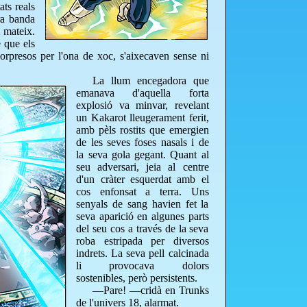
ats reals
ra banda
i mateix.
 que els
 sorpresos per l'ona de xoc, s'aixecaven sense ni
La llum encegadora que
emanava d'aquella forta
explosió va minvar, revelant
un Kakarot lleugerament ferit,
amb pèls rostits que emergien
de les seves foses nasals i de
la seva gola gegant. Quant al
seu adversari, jeia al centre
d'un cràter esquerdat amb el
cos enfonsat a terra. Uns
senyals de sang havien fet la
seva aparició en algunes parts
del seu cos a través de la seva
roba estripada per diversos
indrets. La seva pell calcinada
li provocava dolors
sostenibles, però persistents.
—Pare! —cridà en Trunks
de l'univers 18, alarmat.