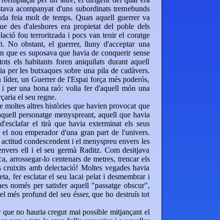
stava acompanyat d'uns subordinats tremebunds
uda feia molt de temps. Quan aquell guerrer va
ue des d'aleshores era propietat del poble dels
ació fou terroritzada i pocs van tenir el coratge
i. No obstant, el guerrer, lluny d'acceptar una
ón que es suposava que havia de conquerir sense
ots els habitants foren aniquilats durant aquell
ia per les butxaques sobre una pila de cadàvers.
u líder, un Guerrer de l'Espai força més poderós,
 i per una bona raó: volia fer d'aquell món una
çaria el seu regne.
 moltes altres històries que havien provocat que
 aquell personatge menyspreant, aquell que havia
d'esclafar el tirà que havia exterminat els seus
r el nou emperador d'una gran part de l'univers.
 actitud condescendent i el menyspreu envers les
 envers ell i el seu germà Raditz. Com desitjava
oca, arrossegar-lo centenars de metres, trencar els
s cruixits amb delectació! Moltes vegades havia
eta, fer esclatar el seu lacai pelat i desmembrar i
es només per satisfer aquell "passatge obscur",
 del més profund del seu ésser, que ho destruís tot
 que no hauria cregut mai possible mitjançant el