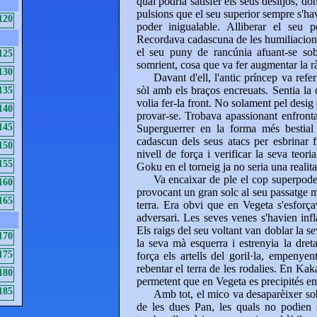
qual podria satisfer els seus desitjos, don
pulsions que el seu superior sempre s'hav
120
poder inigualable. Alliberar el seu
Recordava cadascuna de les humiliacions 
el seu puny de rancúnia afuant-se so
125
somrient, cosa que va fer augmentar la rà
130
Davant d'ell, l'antic príncep va refe
sòl amb els braços encreuats. Sentia la 
135
volia fer-la front. No solament pel desig 
140
provar-se. Trobava apassionant enfront
145
Superguerrer en la forma més bestial 
cadascun dels seus atacs per esbrinar f
150
nivell de força i verificar la seva teor
155
Goku en el torneig ja no seria una realita
Va encaixar de ple el cop superpoder
160
provocant un gran solc al seu passatge 
165
terra. Era obvi que en Vegeta s'esforça
adversari. Les seves venes s'havien inf
Els raigs del seu voltant van doblar la s
170
la seva mà esquerra i estrenyia la dret
175
força els artells del goril·la, empenye
rebentar el terra de les rodalies. En Kak
180
permetent que en Vegeta es precipités en 
185
Amb tot, el mico va desaparèixer sob
de les dues Pan, les quals no podien 