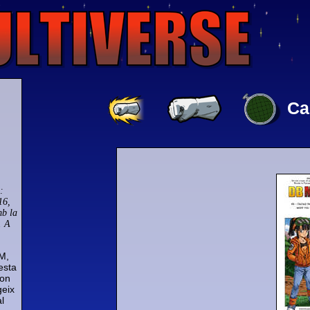
Ca
:
16,
mb la
. A
.
M,
esta
non
geix
l