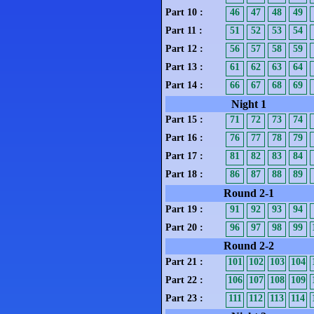
Part 10 :
46
47
48
49
Part 11 :
51
52
53
54
Part 12 :
56
57
58
59
Part 13 :
61
62
63
64
Part 14 :
66
67
68
69
Night 1
Part 15 :
71
72
73
74
Part 16 :
76
77
78
79
Part 17 :
81
82
83
84
Part 18 :
86
87
88
89
Round 2-1
Part 19 :
91
92
93
94
Part 20 :
96
97
98
99
Round 2-2
Part 21 :
101
102
103
104
Part 22 :
106
107
108
109
Part 23 :
111
112
113
114