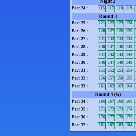
Night 2
Part 24 :
116
117
118
119
Round 3
Part 25 :
121
122
123
124
Part 26 :
126
127
128
129
Part 27 :
131
132
133
134
Part 28 :
136
137
138
139
Part 29 :
141
142
143
144
Part 30 :
146
147
148
149
Part 31 :
151
152
153
154
Part 32 :
156
157
158
159
Part 33 :
161
162
163
164
Round 4 (¼)
Part 34 :
166
167
168
169
Part 35 :
171
172
173
174
Part 36 :
176
177
178
179
Part 37 :
181
182
183
184