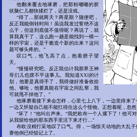
他翻来覆去地琢磨，把那粉嘟嘟的胶
部分 12 :
状脑仁儿都快揉烂了，还是没戏。
“得了…那就两天？两星期？随便吧，
56
57
58
59
反正我能倒转时间！虽说我发过誓绝不这
么干，但这到底值不值得呢？再说了，就
60
算我真干了，这么跑一趟是能找到一模一
样的宇宙，还是干脆造个新的出来？这问
部分 13 :
题可够头疼的。”
61
62
63
64
叹口气，他飞高了点，抱着膀子望
天。
“慢慢研究吧。反正我估计我那界王神
65
哥们儿也摆不平这事儿。我知道XXI的计
划，他要是真得手了，我得做好准备收拾
部分 14 :
他。够呛，他要真能在宇宙之间乱窜，我
66
67
68
69
可就甩不掉他了。”
他琢磨着接下来会怎样，心里七上八下，一边觉得来了
一边又怀疑自己能不能扛得住这么个怪物。正想着呢，忽然
70
“坏了！”他叫出声来。“我把欧布一个人撂下了！他可对
Night 1
从我留给他的那东西手里活下来才行…”
部分 15 :
布欧没精打采地叹了口气。得，一场惊天动地的大乱子
赛他倒已经惦记上了。
71
72
73
74