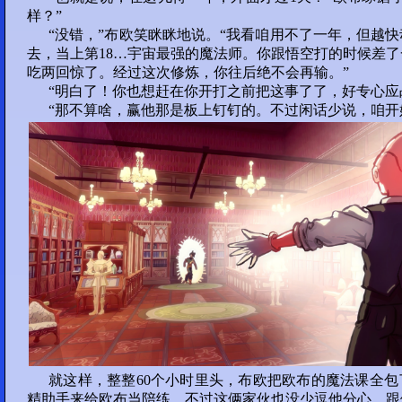
部分 19 :
样？”
“没错，”布欧笑眯眯地说。“我看咱用不了一年，但越
91
92
93
94
去，当上第18…宇宙最强的魔法师。你跟悟空打的时候差
吃两回惊了。经过这次修炼，你往后绝不会再输。”
95
“明白了！你也想赶在你开打之前把这事了了，好专心应
“那不算啥，赢他那是板上钉钉的。不过闲话少说，咱开
部分 20 :
96
97
98
99
100
Round 2-2
部分 21 :
101
102
103
104
105
部分 22 :
就这样，整整60个小时里头，布欧把欧布的魔法课全
106
107
108
109
精助手来给欧布当陪练，不过这俩家伙也没少逗他分心，跟