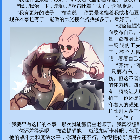
“我…我治一下，老师…”欧布吐着血沫子，含混地说。
“我有更好的法子，”布欧说。“你要是老指着我或者仙
现在本事也有了，能做的比光接个胳膊强多了。看好了。”
他轻轻握
向欧布自己。
量，欧布身上
一眨眼的工
了，整个人
眼，看看自己
“齐活，
“只要有气
伤。但这不管
的体力槽。跟
有，脑袋让人
捅了，你还是
守着人的规矩
样比别人多了
“太神了
“我要早有这样的本事，那次就能赢悟空老师了。我真没想到
“你还差得远呢，”布欧提醒他。“就说加斯卡科吧，他
他的战斗力和魔法水平，你现在还不行。你得把你那身子