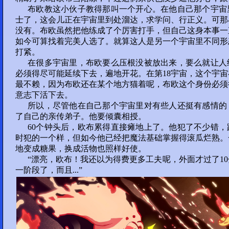
布欧教这小伙子教得那叫一个开心。在他自己那个宇宙
110
士了，这会儿正在宇宙里到处溜达，求学问、行正义。可那
没有。布欧虽然把他练成了个厉害打手，但自己这身本事一
部分 23 :
如今可算找着完美人选了。就算这人是另一个宇宙里不同形
打紧。
111
112
113
114
在很多宇宙里，布欧要么压根没被放出来，要么就让人
必须得尽可能延续下去，遍地开花。在第18宇宙，这个宇
115
最不赖，因为布欧还在某个地方猫着呢，布欧这个身份必须
意志下活下去。
Night 2
所以，尽管他在自己那个宇宙里对有些人还挺有感情的
部分 24 :
了自己的亲传弟子。他要倾囊相授。
60个钟头后，欧布累得直接瘫地上了。他犯了不少错
116
117
118
119
时犯的一个样，但如今他已经把魔法基础掌握得滚瓜烂熟。
地变成糖果，换成活物也照样好使。
120
“漂亮，欧布！我还以为得费更多工夫呢，外面才过了1
一阶段了，而且...”
Round 3
部分 25 :
121
122
123
124
125