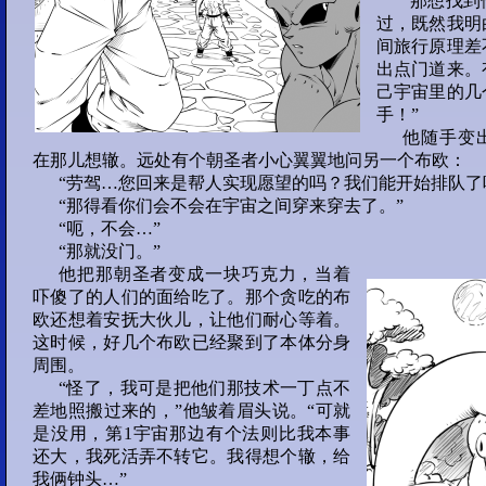
“那想找
过，既然我明
36
37
38
39
间旅行原理差
出点门道来。
40
己宇宙里的几
手！”
部分 9 :
他随手变
在那儿想辙。远处有个朝圣者小心翼翼地问另一个布欧：
41
42
43
44
“劳驾…您回来是帮人实现愿望的吗？我们能开始排队了
“那得看你们会不会在宇宙之间穿来穿去了。”
45
“呃，不会…”
“那就没门。”
部分 10 :
他把那朝圣者变成一块巧克力，当着
46
47
48
49
吓傻了的人们的面给吃了。那个贪吃的布
欧还想着安抚大伙儿，让他们耐心等着。
这时候，好几个布欧已经聚到了本体分身
50
周围。
部分 11 :
“怪了，我可是把他们那技术一丁点不
差地照搬过来的，”他皱着眉头说。“可就
51
52
53
54
是没用，第1宇宙那边有个法则比我本事
还大，我死活弄不转它。我得想个辙，给
55
我俩钟头…”