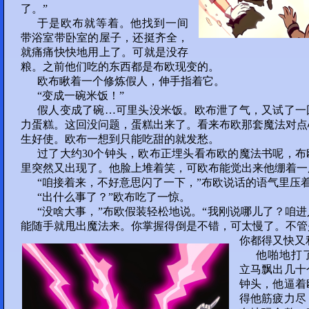
了。”
145
于是欧布就等着。他找到一间
带浴室带卧室的屋子，还挺齐全，
部分 30 :
就痛痛快快地用上了。可就是没存
粮。之前他们吃的东西都是布欧现变的。
146
147
148
149
欧布瞅着一个修炼假人，伸手指着它。
“变成一碗米饭！”
150
假人变成了碗…可里头没米饭。欧布泄了气，又试了一
力蛋糕。这回没问题，蛋糕出来了。看来布欧那套魔法对点
部分 31 :
生好使。欧布一想到只能吃甜的就发愁。
151
152
153
154
过了大约30个钟头，欧布正埋头看布欧的魔法书呢，
里突然又出现了。他脸上堆着笑，可欧布能觉出来他绷着一
“咱接着来，不好意思闪了一下，”布欧说话的语气里压
155
“出什么事了？”欧布吃了一惊。
部分 32 :
“没啥大事，”布欧假装轻松地说。“我刚说哪儿了？咱
能随手就甩出魔法来。你掌握得倒是不错，可太慢了。不管
156
157
158
159
你都得又快又
他啪地打
160
立马飘出几十
钟头，他逼着
部分 33 :
得他筋疲力尽