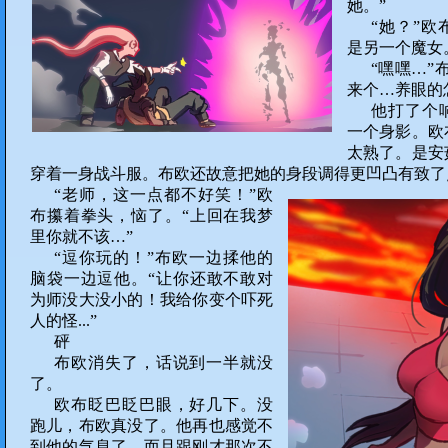
她。”
“她？”
是另一个魔女
“嘿嘿…”
来个…养眼的
他打了个
一个身影。欧
太熟了。是安
穿着一身战斗服。布欧还故意把她的身段调得更凹凸有致了
“老师，这一点都不好笑！”欧
布攥着拳头，恼了。“上回在我梦
里你就不该…”
“逗你玩的！”布欧一边揉他的
脑袋一边逗他。“让你还敢不敢对
为师没大没小的！我给你变个吓死
人的怪...”
砰
布欧消失了，话说到一半就没
了。
欧布眨巴眨巴眼，好几下。没
跑儿，布欧真没了。他再也感觉不
到他的气息了。而且跟刚才那次不