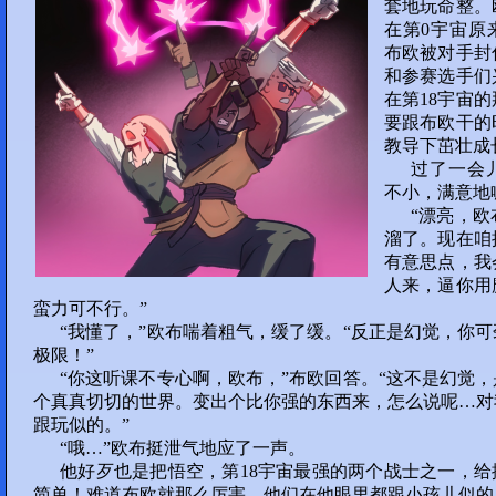
套地玩命整。
161
162
163
164
在第0宇宙原
布欧被对手封
165
和参赛选手们
在第18宇宙
Round 4 (¼)
要跟布欧干的
部分 34 :
教导下茁壮成
166
167
168
169
过了一会
不小，满意地
“漂亮，
170
溜了。现在咱
有意思点，我
部分 35 :
人来，逼你用
171
172
173
174
蛮力可不行。”
“我懂了，”欧布喘着粗气，缓了缓。“反正是幻觉，你
极限！”
175
“你这听课不专心啊，欧布，”布欧回答。“这不是幻觉
部分 36 :
个真真切切的世界。变出个比你强的东西来，怎么说呢…对
跟玩似的。”
176
177
178
179
“哦…”欧布挺泄气地应了一声。
他好歹也是把悟空，第18宇宙最强的两个战士之一，
180
简单！难道布欧就那么厉害，他们在他眼里都跟小孩儿似的