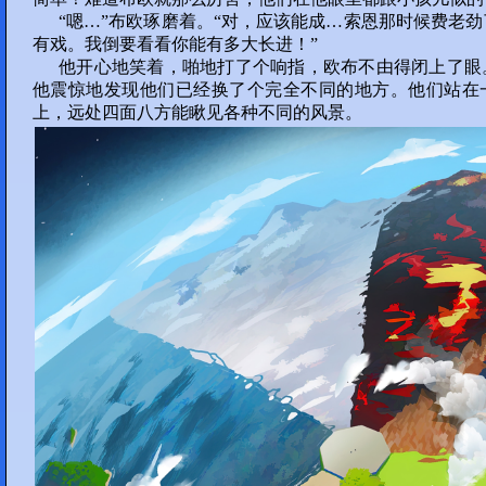
“嗯…”布欧琢磨着。“对，应该能成…索恩那时候费老
部分 37 :
有戏。我倒要看看你能有多大长进！”
他开心地笑着，啪地打了个响指，欧布不由得闭上了眼
181
182
183
184
他震惊地发现他们已经换了个完全不同的地方。他们站在
上，远处四面八方能瞅见各种不同的风景。
185