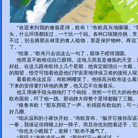
“欢迎来到我的修炼星球，欧布！”布欧高兴地嚷嚷。
头，什么环境都练过，一个比一个凶。各种口味随你挑，常
不过，别去摘那丛林里的食人植物，那是保护物种。再说
了。”
“哇塞，”欧布只会说这么一句了，眼珠子瞪得溜圆。
他简直不敢相信自己眼睛。这地儿简直是修炼的天堂，
好处。在这儿跟布欧待上几个星期，他肯定能强出一大截，
的期望，悟空可指着他是他们宇宙里地球保卫者的接班人呢
看着欧布这反应，布欧咧嘴笑了。他很高兴欧布这么着
下来的安排要打碎他的美梦，他又忍不住偷着乐。
他又用俩手指头啪地打了个响指，突然一个巨大的粉色
欧布面前，吓了他一跳。那动静大得整个星球都颤了三颤。
“格鲁布欧！”那东西吼了一声，长得跟布欧似的，可
好几圈。
“咱从温和的小家伙开始，”布欧宣布。“躲开它揍你应
一拳，我保证你得睡上好一阵子。而且你也别想着还手，它
“你也太小瞧我了，老师！”欧布不服气了。
“是吗？”布欧冷笑一声。“那你打它一拳试试。”