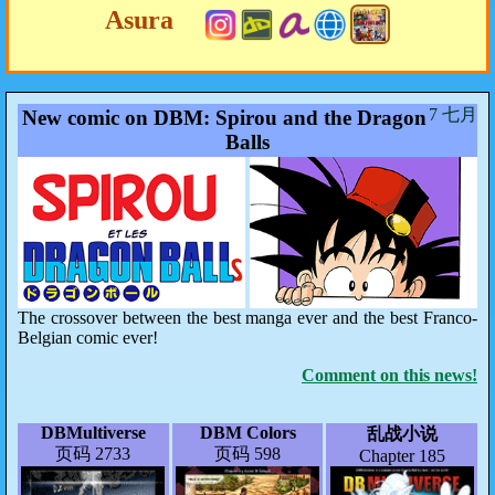
Asura
7 七月
New comic on DBM: Spirou and the Dragon
Balls
The crossover between the best manga ever and the best Franco-
Belgian comic ever!
Comment on this news!
DBMultiverse
DBM Colors
乱战小说
页码 2733
页码 598
Chapter 185