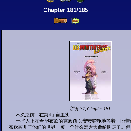
1
2
3
4
Chapter 181/185
5
Round 1-1
部分 2 :
6
7
8
9
10
部分 3 :
11
12
13
14
15
部分 4 :
部分 37, Chapter 181.
不久之前，在第4宇宙里头。
16
17
18
19
一些人正在全能布欧的宫殿前头安安静静地等着，盼着
布欧离开了他们的世界，被一个什么宏大天命给叫走了。但
20