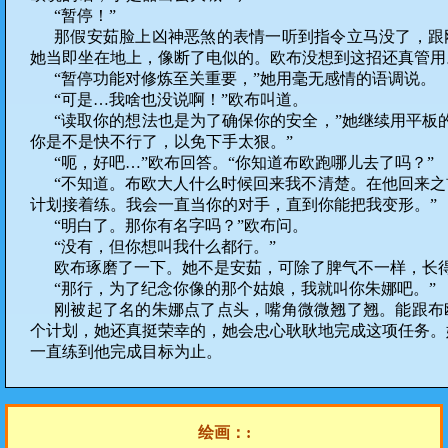
“暂停！”
那假安茹脸上凶神恶煞的表情一听到指令立马没了，跟
她当即坐在地上，像断了电似的。欧布没想到这招还真管用
“暂停功能对修炼至关重要，”她用毫无感情的语调说。
“可是…我啥也没说啊！”欧布叫道。
“读取你的想法也是为了确保你的安全，”她继续用平板
你是不是快不行了，以免下手太狠。”
“呃，好吧…”欧布回答。“你知道布欧跑哪儿去了吗？”
“不知道。布欧大人什么时候回来我不清楚。在他回来
计划接着练。我会一直当你的对手，直到你能把我变形。”
“明白了。那你有名字吗？”欧布问。
“没有，但你想叫我什么都行。”
欧布琢磨了一下。她不是安茹，可除了脾气不一样，长
“那行，为了纪念你像的那个姑娘，我就叫你朱娜吧。”
刚被起了名的朱娜点了点头，嘴角微微翘了翘。能跟布
个计划，她还真挺荣幸的，她会忠心耿耿地完成这项任务。
一直练到他完成目标为止。
绘画：: