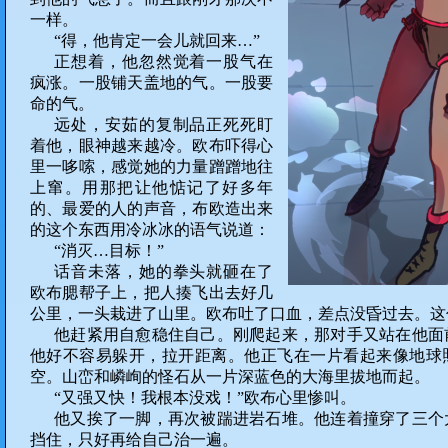
一样。
“得，他肯定一会儿就回来…”
正想着，他忽然觉着一股气在
疯涨。一股铺天盖地的气。一股要
命的气。
远处，安茹的复制品正死死盯
着他，眼神越来越冷。欧布吓得心
里一哆嗦，感觉她的力量蹭蹭地往
上窜。用那把让他惦记了好多年
的、最爱的人的声音，布欧造出来
的这个东西用冷冰冰的语气说道：
“消灭…目标！”
话音未落，她的拳头就砸在了
欧布腮帮子上，把人揍飞出去好几
公里，一头栽进了山里。欧布吐了口血，差点没昏过去。这
他赶紧用自愈稳住自己。刚爬起来，那对手又站在他面
他好不容易躲开，拉开距离。他正飞在一片看起来像地球
空。山峦和嶙峋的怪石从一片深蓝色的大海里拔地而起。
“又强又快！我根本没戏！”欧布心里惨叫。
他又挨了一脚，再次被踹进岩石堆。他连着撞穿了三个
挡住，只好再给自己治一遍。