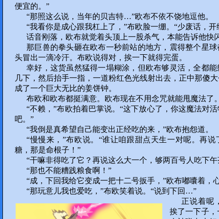
便宜的。”
“那照这么说，当年的贝吉特…”欧布不依不饶地逗他。
“我看你是成心跟我杠上了，”布欧脸一绷。“少废话，开
话音刚落，欧布就觉着头顶上一股杀气，本能告诉他快
那巨兽的拳头砸在欧布一秒前站的地方，震得整个星球
头冒出一滴冷汗。布欧说得对，挨一下就得完蛋。
幸好，这货虽然猛得一塌糊涂，但欧布够灵活，全都能
几下，然后抬手一指，一道粉红色光线射出去，正中那傻大
成了一个巨大无比的姜饼钟。
布欧和欧布都挺满意。欧布现在不用念咒就能甩魔法了
“不赖，”布欧拍着巴掌说。“这下放心了，你这魔法对
吧。”
“我倒是真希望自己能变出正经吃的来，”欧布抱怨道。
“慢慢来，”布欧说。“谁让咱跟甜点天生一对呢。再
糖，那是命根子！”
“干嘛非得吃了它？再说这么大一个，够两百号人吃下午
“那也不能糟践粮食啊！”
“成，下回我给它变成一把十二号扳手，”欧布嘟囔着，
“那玩意儿我也爱吃，”布欧笑着说。“说到下回…”
正说着呢
挨了一下子，