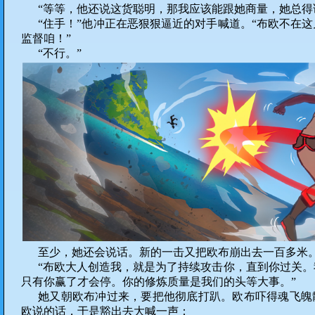
“等等，他还说这货聪明，那我应该能跟她商量，她总得
“住手！”他冲正在恶狠狠逼近的对手喊道。“布欧不在
监督咱！”
“不行。”
至少，她还会说话。新的一击又把欧布崩出去一百多米
“布欧大人创造我，就是为了持续攻击你，直到你过关
只有你赢了才会停。你的修炼质量是我们的头等大事。”
她又朝欧布冲过来，要把他彻底打趴。欧布吓得魂飞魄
欧说的话，于是豁出去大喊一声：