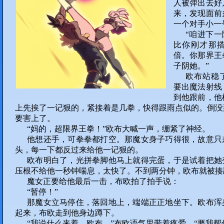
人被弹出去好
来，发现面前
一个对手小一
“咱进下一
比你刚才那
倍。你那界王
子阴她。”
欧布站稳
要出魔法射线
到他跟前，他
上先挨了一记狠的，紧接着是几拳，快得跟雨点似的。倒没
要害上了。
“妈的，超限界王拳！”欧布大喊一声，绷紧了神经。
他想还手，可拳拳都打空。那魔女身子巧得很，故意只
头，每一下都反过来给他一记狠的。
欧布明白了，光拼拳脚他马上就得完蛋，于是试着把她
压根不给他一秒钟喘息，太快了。不到两分钟，欧布就被揍
魔女正要给他最后一击，布欧拍了拍手说：
“暂停！”
那魔女立马停住，落回地上，端端正正地坐下。欧布浑
起来，布欧走到他身边蹲下。
“我说什么来着，欧布，”布欧语气里带着疼爱。“要我帮