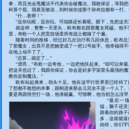
拳，而且光会甩魔法不代表你会破魔法。我敢保证，等我把
科算个屁。我甚至敢说，到时候你连那个孙布拉都有一打。
“什…老师！”
“逗你玩呢，逗你玩。可咱路还长着呢。眼下，先把这关
就这样，整整一天里头，欧布都在跟那魔女死磕。他不
里，布欧一个人把竞技场里所有战士都揍了个遍。
随着时间的推移，经过好几次治疗和几回休息，欧布总
了那魔女，出其不意把她变成了一把12号扳手。他幸福得
在地上动不了了。
“总算…搞定了…”
“漂亮，”布欧一边夸他，一边把他扶起来。“咱可以奔
把这关也过了，我跟你保证，你会是好多宇宙里头最强的魔
教你反制魔法。”
欧布站起身来，劲头十足。他在这平行世界里已经待了
了想都不敢想的本事，跟刚进来那会儿完全不是一个人了。
要是再跟悟空打一场，他准能赢。可惜啊，他当初怎么没早
“最后一
猛，脑子还灵
跟着你的路子
多，这就能逼
由你，你们宇