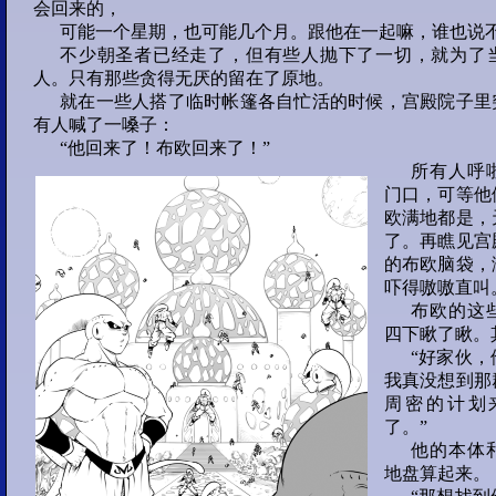
会回来的，
可能一个星期，也可能几个月。跟他在一起嘛，谁也说
部分 5 :
不少朝圣者已经走了，但有些人抛下了一切，就为了
21
22
23
24
人。只有那些贪得无厌的留在了原地。
就在一些人搭了临时帐篷各自忙活的时候，宫殿院子里
有人喊了一嗓子：
25
“他回来了！布欧回来了！”
所有人呼
部分 6 :
门口，可等他
26
27
28
29
欧满地都是，
了。再瞧见宫
的布欧脑袋，
30
吓得嗷嗷直叫
Lunch
布欧的这
部分 7 :
四下瞅了瞅。
“好家伙
31
32
33
34
我真没想到那
周密的计划
35
了。”
他的本体
Round 1-2
地盘算起来。
部分 8 :