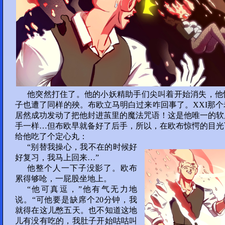
部分 26 :
126
127
128
129
130
部分 27 :
131
132
133
134
他突然打住了。他的小妖精助手们尖叫着开始消失，他
子也遭了同样的殃。布欧立马明白过来咋回事了。XXI那
居然成功发动了把他封进茧里的魔法咒语！这是他唯一的软
135
手一样…但布欧早就备好了后手，所以，在欧布惊愕的目光
部分 28 :
给他吃了个定心丸：
“别替我操心，我不在的时候好
136
137
138
139
好复习，我马上回来…”
他整个人一下子没影了。欧布
140
累得够呛，一屁股坐地上。
“他可真逗，”他有气无力地
部分 29 :
说。“可他要是缺席个20分钟，我
就得在这儿憋五天。也不知道这地
141
142
143
144
儿有没有吃的，我肚子开始咕咕叫