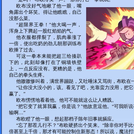
欧布没好气地瞅了他一眼，嘴
角露出个坏笑。得让他瞧瞧，自己
没那么菜。
“超限界王拳！”他大喝一声，
浑身上下腾起一股红焰焰的气。
他衣服都撑裂了，肌肉暴涨了
一倍，使出吃奶的劲儿朝那训练布
欧捶了过去。
可这一拳本来能把超三给揍趴
下的，此刻却像打在了铜墙铁壁
上，一点反应没有。更糟的是，他
自己的拳头生疼。
他嗷嗷惨叫着，满世界蹦跶，又吐唾沫又骂街，布欧在
“让你没大没小的，该。看见了吧，光靠蛮力没用，把
赢了。”
欧布愣愣地看着他。他可不能就这么让人糟践。
“把它变了就算我赢，你是说？”他故意逗他。“可我听
输啊…”
布欧瞪了他一眼，想起那档子陈年旧事就膈应。
“忘了那茬儿行不？”布欧硬挤出个笑来。“除非你对手
倍甚至上千倍，那才有可能控制住新形态！所以说，魔法打