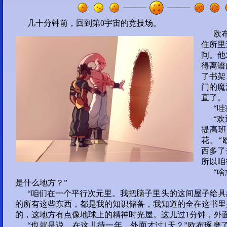
几十分钟前，回到第0宇宙的竞技场。
75
欧
部分 16 :
住所里
间。他
76
77
78
79
得离谱
了书架
80
门的魔
直了。
部分 17 :
“
“
81
82
83
84
提高班
花。“
85
西多了
所以咱
部分 18 :
“
86
87
88
89
是什么地方？”
“咱们在一个平行次元里。我把脑子里头的这间屋子给
的所有这些东西，都是我的知识储备，我知道的全在这书里
90
的，这地方有点像地球上的精神时光屋。这儿过1分钟，外面
Round 2-1
“也就是说，在这儿待一年，外面才过1天？”欧布琢磨