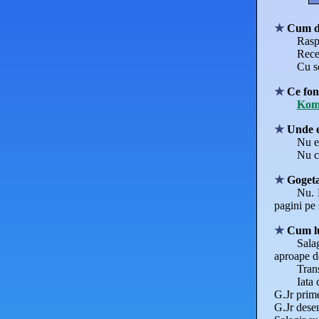
Cum d
Raspu
Recen
Cu sc
Ce font
Kom
Unde e
Nu ex
Nu c
Gogeta
Nu. 
pagini pe
Cum lu
Salag
aproape d
Trans
Iata 
G.Jr prime
G.Jr desen