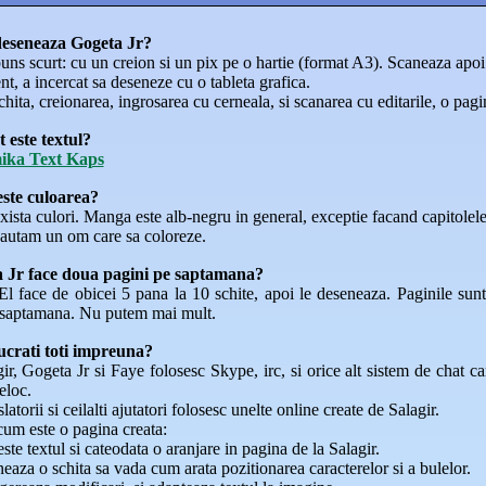
eseneaza Gogeta Jr?
ns scurt: cu un creion si un pix pe o hartie (format A3). Scaneaza apoi
t, a incercat sa deseneze cu o tableta grafica.
hita, creionarea, ingrosarea cu cerneala, si scanarea cu editarile, o pagi
 este textul?
ika Text Kaps
ste culoarea?
ista culori. Manga este alb-negru in general, exceptie facand capitolele 
autam un om care sa coloreze.
 Jr face doua pagini pe saptamana?
El face de obicei 5 pana la 10 schite, apoi le deseneaza. Paginile sun
 saptamana. Nu putem mai mult.
crati toti impreuna?
ir, Gogeta Jr si Faye folosesc Skype, irc, si orice alt sistem de chat 
eloc.
latorii si ceilalti ajutatori folosesc unelte online create de Salagir.
cum este o pagina creata:
ste textul si cateodata o aranjare in pagina de la Salagir.
eaza o schita sa vada cum arata pozitionarea caracterelor si a bulelor.