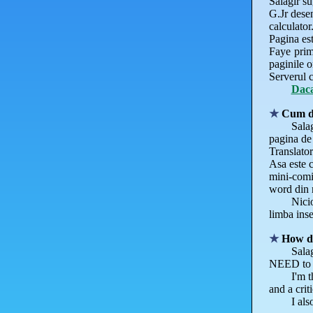
Salagir su
G.Jr desen
calculator
Pagina est
Faye prime
paginile o
Serverul c
Daca
Cum de
Sala
pagina de 
Translator
Asa este c
mini-comi
word din 
Nici
limba inse
How do
Sala
NEED to s
I'm 
and a crit
I al