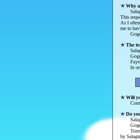
Why a
Salag
This seque
As I often
me to hav
Goget
The t
Sala
Goge
Faye
In o
Will y
Comm
Do yo
Sala
Goge
Trans
by Salagir