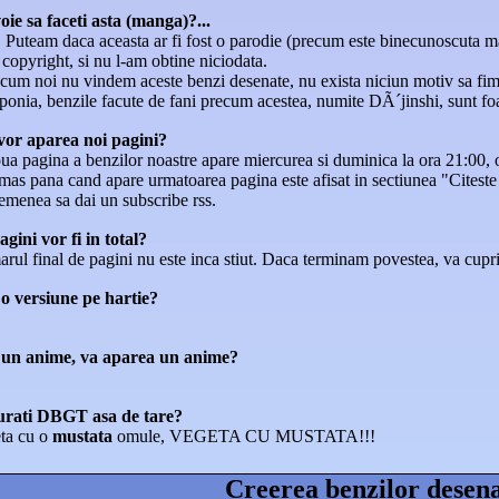
oie sa faceti asta (manga)?...
u. Puteam daca aceasta ar fi fost o parodie (precum este binecunoscuta 
copyright, si nu l-am obtine niciodata.
cum noi nu vindem aceste benzi desenate, nu exista niciun motiv sa fim 
ponia, benzile facute de fani precum acestea, numite DÃ´jinshi, sunt fo
or aparea noi pagini?
ua pagina a benzilor noastre apare miercurea si duminica la ora 21:00,
as pana cand apare urmatoarea pagina este afisat in sectiunea "Citeste
emenea sa dai un subscribe rss.
gini vor fi in total?
rul final de pagini nu este inca stiut. Daca terminam povestea, va cupri
 o versiune pe hartie?
 un anime, va aparea un anime?
urati DBGT asa de tare?
ta cu o
mustata
omule, VEGETA CU MUSTATA!!!
Creerea benzilor desen