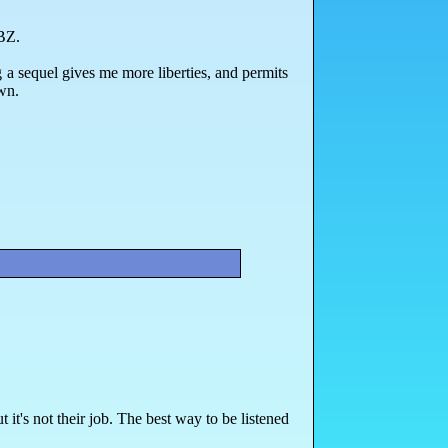
DBZ.
g a sequel gives me more liberties, and permits
wn.
 it's not their job. The best way to be listened