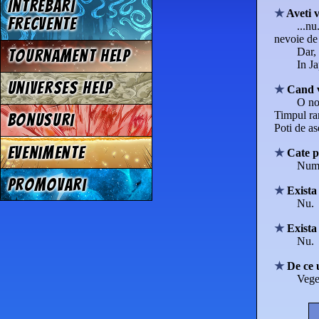
Intrebari
Aveti v
frecvente
...n
nevoie de 
Dar, 
Tournament Help
In Ja
Universes Help
Cand v
O no
Timpul ram
Bonusuri
Poti de as
Evenimente
Cate pa
Numa
Promovari
Exista
Nu.
Exista
Nu.
De ce 
Vege