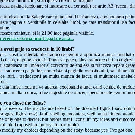
gereaza modificari, si adapteaza textul la imagine.
eaza pagina (creionare si ingrosare cu cerneala) pe artie A3 (recent, dir
.
e trimisa apoi la Salagir care pune textul in franceza, apoi exporta pe in
ste pagina si versiunile in celelalte limbi, pe care translatorul le'a fa
nline.
reeaza miniaturi, si la 21:00 face paginile vizibile.
 vrei sa vezi mai mult legat de asta...
 aveti grija sa traduceti in 10 limbi?
gir a creat o interfata de traducere pentru a optimiza munca. Imediat 
la G.Jr), el pune textul in franceza pe ea, plus traducerea lui in engleza.
ii adapteaza in limba lor si corectorii de engleza si franceza repara greseli
u traducerea paginilor, dar exista si paginile website-ului, sau titluri (ti
ce, stiri... traducatorii au multa munca de facut, si multumesc unelte
nou.
o alta limba noua nu va aparea, exceptand atunci cand echipa de traduc
amna multa munca, refuz sugestiile de obicei, specialmente pentru limbi
 you chose the fights?
gir answers: The matchs are based on the dreamed fights I saw online
uggest fights now), fanfics telling encouters, well, what I knew would 
the only one to decide, but before that I "consult" my ideas and outc
ical mind (oposed to fanboys for example).
so modify my choices depending on the story, because yes, I've got one.