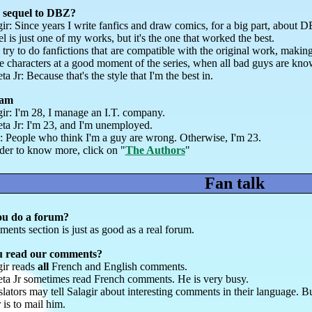
 sequel to DBZ?
ir: Since years I write fanfics and draw comics, for a big part, about 
l is just one of my works, but it's the one that worked the best.
 try to do fanfictions that are compatible with the original work, makin
e characters at a good moment of the series, when all bad guys are kno
a Jr: Because that's the style that I'm the best in.
eam
gir: I'm 28, I manage an I.T. company.
ta Jr: I'm 23, and I'm unemployed.
: People who think I'm a guy are wrong. Otherwise, I'm 23.
rder to know more, click on "
The Authors
"
Fan talk
ou do a forum?
ents section is just as good as a real forum.
u read our comments?
gir reads
all
French and English comments.
ta Jr sometimes read French comments. He is very busy.
lators may tell Salagir about interesting comments in their language. But
 is to mail him.