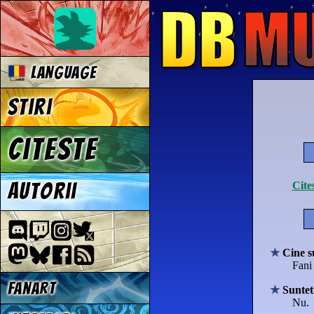
Language
Stiri
Citeste
Cite
Autorii
Cine s
Fani
Fanart
Suntet
Nu.