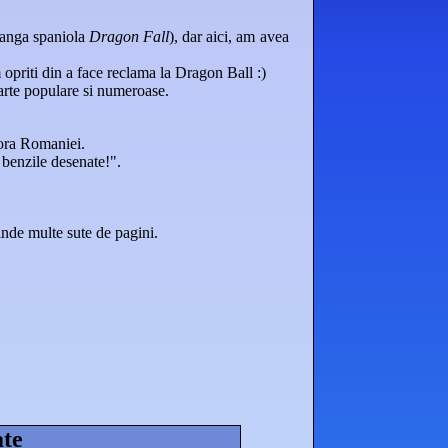
manga spaniola
Dragon Fall
), dar aici, am avea
opriti din a face reclama la Dragon Ball :)
arte populare si numeroase.
 ora Romaniei.
 benzile desenate!".
nde multe sute de pagini.
ate