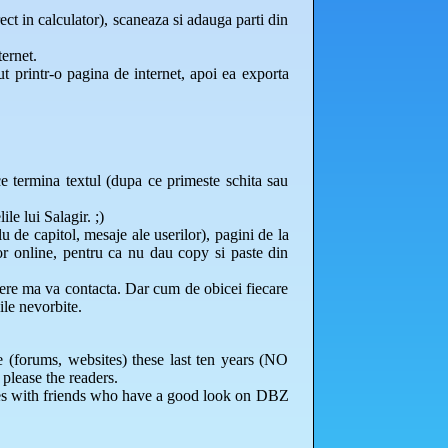
ect in calculator), scaneaza si adauga parti din
ternet.
cut printr-o pagina de internet, apoi ea exporta
ce termina textul (dupa ce primeste schita sau
le lui Salagir. ;)
tlu de capitol, mesaje ale userilor), pagini de la
lor online, pentru ca nu dau copy si paste din
ere ma va contacta. Dar cum de obicei fiecare
le nevorbite.
 (forums, websites) these last ten years (NO
please the readers.
omes with friends who have a good look on DBZ