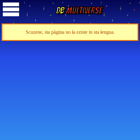
DB
Multiverse
Scuzene, sta pàgina no ła eziste in sta łengua.