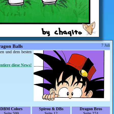
7 Juli
agon Balls
ten und dem besten
tiere diese News!
DBM Colors
Spirou & DBs
Dragon Bros
Seite 599
Seite 12
Seite 274