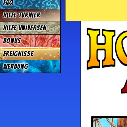
FAQ
Hilfe Turnier
Hilfe Universen
Bonus
Ereignisse
Werbung