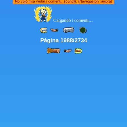
No vojo mìa védar i comenti, scóndiłi. (Navegasion mejorà)
Cargando i comenti…
Pàgina 1988/2734