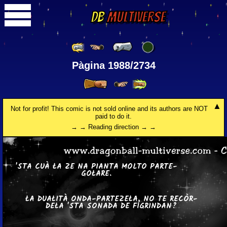
DB
Multiverse
Pàgina 1988/2734
Not for profit! This comic is not sold online and its authors are NOT
paid to do it.
→ → Reading direction → →
'STA CUÀ ŁA ZE NA PIANTA MOLTO PAR­TE­
GOŁA­RE.
ŁA DUAŁITÀ ONDA-PAR­TE­ZEŁA, NO TE RE­CÒR­
DEŁA 'STA SONADA DE FI­GRIN­DAN?