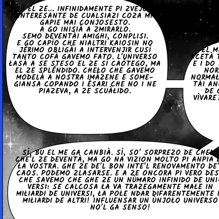
BU EL ZE… IN­FI­NI­DA­MEN­TE PI ZVEJO E
IN­TE­RE­SAN­TE DE CUAL­SIA­ZI COZA MI
GAPIE MAI CO­N­JO­SE­STO.
A GO INISIÀ A ZMI­RAR­LO.
SEMO DE­VEN­TÀI AMIGHI, CON­PLI­SI.
E GO CAPÌO CHE NIALTRI KAIOSIN NO
JÈRIMO OBLIGÀI A IN­TER­VE­N­JIR CUSÌ
EL M
TANTO COFÀ GAVEMO FATO. L'U­NI­VER­SO
ACETÀ TU
ŁASÀ A SE STESO EL ZE SÌ CAÒTEGO, MA
E I DO
EL ZE SPLÉN­DI­DO. CHEŁO CHE GAVEMO
NOR
MODELÀ A NOSTRA IMÀZENE E SO­ME­
NORMAŁ
GIAN­SA COPANDO I ÈSARI CHE NO I NE
TÀI AN
PIAZEVA, A ZE SCUÀŁI­DO.
DE 
VÌVARE
SÌ, BU EL ME GA CANBIÀ. SÌ, SO' SOR­PRE­ZO DE CHEŁO
CHE'L ZE DEVENTÀ, MA GO NA VIZION MOLTO PI ANPIA 
ŁA VOSTRA. GHE ZE DE'L BON INTE'L RE­NO­VA­MEN­TO DE
CAOS. PODEMO ZLA­SAR­SE. E A ZE ONCORA PI VERO DE
CHE SAVEMO CHE GHE ZE UN NÙMARO IN­FI­NI­DO DE UNI
VER­SI: SE CALCOSA ŁA VA TRA­ZE­GA­MEN­TE MAŁE IN
MIŁIAR­DI DE UNI­VER­SI, ŁA POŁE NDAR DI­FA­REN­TE­MEN­TE 
MIŁIAR­DI DE ALTRI! IN­FLUEN­SAR UN ÙNJOŁO UNI­VER­SO
NO'L GA SENSO!