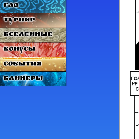
FAQ
Турнир
Вселенные
Бонусы
События
Баннеры