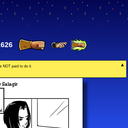
1626
re NOT paid to do it.