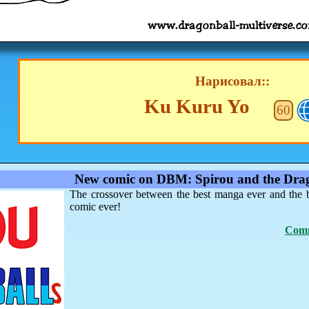
Нарисовал::
Ku Kuru Yo
60
New comic on DBM: Spirou and the Drag
The crossover between the best manga ever and the 
comic ever!
Comm