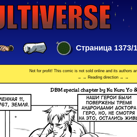
Страница 1373/
Not for profit! This comic is not sold online and its authors a
→ → Reading direction → →