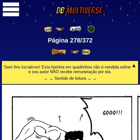
DB
Multiverse
Página 278/372
Sem fins lucrativos! Esta história em quadrinhos não é vendida online
e seu autor NÃO recebe remuneração por ela.
→ → Sentido de leitura → →
GOOO!!!