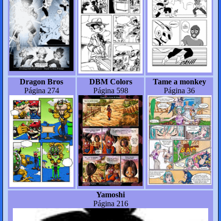
Dragon Bros
DBM Colors
Tame a monkey
Página 274
Página 598
Página 36
Yamoshi
Página 216