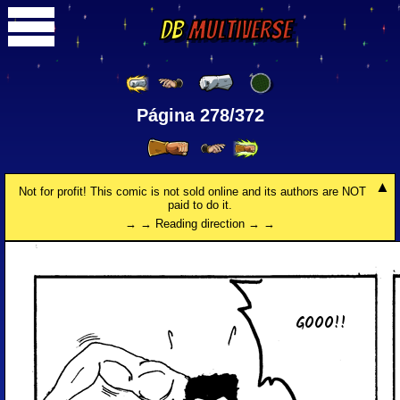
DB
Multiverse
Página 278/372
Not for profit! This comic is not sold online and its authors are NOT
paid to do it.
→ → Reading direction → →
GOOO!!