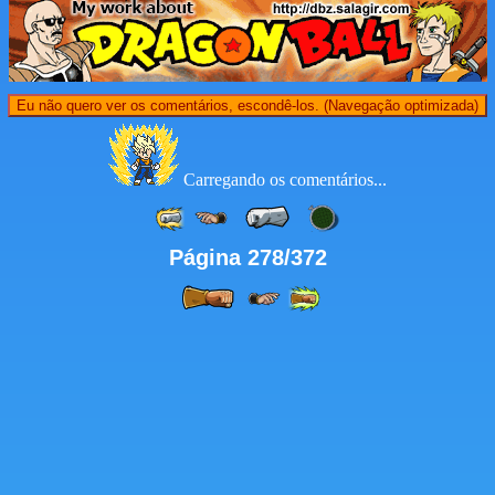
Eu não quero ver os comentários, escondê-los. (Navegação optimizada)
Carregando os comentários...
Página 278/372