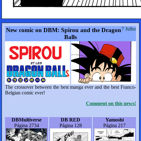
7 Julho
New comic on DBM: Spirou and the Dragon
Balls
The crossover between the best manga ever and the best Franco-
Belgian comic ever!
Comment on this news!
DBMultiverse
DB RED
Yamoshi
Página 2734
Página 128
Página 217