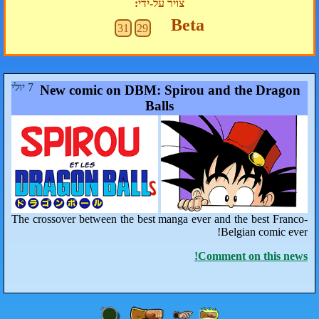
צויר על-ידי:
Beta
31
29
7 יולי
New comic on DBM: Spirou
Balls
The crossover between the best manga eve
C