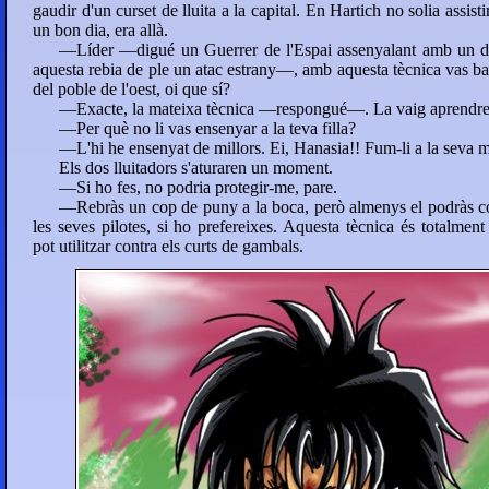
gaudir d'un curset de lluita a la capital. En Hartich no solia assist
un bon dia, era allà.
—Líder —digué un Guerrer de l'Espai assenyalant amb un di
aquesta rebia de ple un atac estrany—, amb aquesta tècnica vas bat
del poble de l'oest, oi que sí?
—Exacte, la mateixa tècnica —respongué—. La vaig aprendre a
—Per què no li vas ensenyar a la teva filla?
—L'hi he ensenyat de millors. Ei, Hanasia!! Fum-li a la seva 
Els dos lluitadors s'aturaren un moment.
—Si ho fes, no podria protegir-me, pare.
—Rebràs un cop de puny a la boca, però almenys el podràs col
les seves pilotes, si ho prefereixes. Aquesta tècnica és totalme
pot utilitzar contra els curts de gambals.