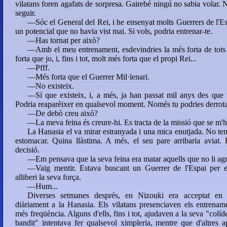
vilatans foren agafats de sorpresa. Gairebé ningú no sabia volar.
seguir.
—Sóc el General del Rei, i he ensenyat molts Guerrers de l'Espa
un potencial que no havia vist mai. Si vols, podria entrenar-te.
—Has tornat per això?
—Amb el meu entrenament, esdevindries la més forta de tots
forta que jo, i, fins i tot, molt més forta que el propi Rei...
—Pfff.
—Més forta que el Guerrer Mil·lenari.
—No existeix.
—Sí que existeix, i, a més, ja han passat mil anys des que va
Podria reaparèixer en qualsevol moment. Només tu podries derrota
—De debò creu això?
—La meva feina és creure-hi. Es tracta de la missió que se m'h
La Hanasia el va mirar estranyada i una mica enutjada. No ten
estomacar. Quina llàstima. A més, el seu pare arribaria aviat
decisió.
—Em pensava que la seva feina era matar aquells que no li ag
—Vaig mentir. Estava buscant un Guerrer de l'Espai per en
alliberi la seva força.
—Hum...
Diverses setmanes després, en Nizouki era acceptat en 
diàriament a la Hanasia. Els vilatans presenciaven els entren
més freqüència. Alguns d'ells, fins i tot, ajudaven a la seva "colíd
bandit" intentava fer qualsevol ximpleria, mentre que d'altres a