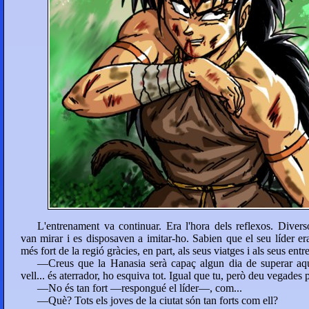
L'entrenament va continuar. Era l'hora dels reflexos. Divers
van mirar i es disposaven a imitar-ho. Sabien que el seu líder er
més fort de la regió gràcies, en part, als seus viatges i als seus ent
—Creus que la Hanasia serà capaç algun dia de superar aqu
vell... és aterrador, ho esquiva tot. Igual que tu, però deu vegades p
—No és tan fort —respongué el líder—, com...
—Què? Tots els joves de la ciutat són tan forts com ell?