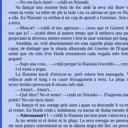
—No em facis riure! —cridà en Nizouki.
Va llançar una enorme bola de foc amb la seva mà lliure v
veure-la venir, va rebre de ple la bola i no va adonar-se que en N
a ella. En Nizouki va etzibar-li un cop de genoll a l'estómac, fent
a terra.
—Mou-te! —cridà el seu agressor—, creus que el Guerrer Mil
tou que jo? —acabà dient al mateix temps que li etzibava una pun
projectant-la diversos metres enrere i fent-la anar rodolant pel fang
Atordida, no veié absolutament res sota aquella pluja obscur
capaç de distingir que la silueta allunyada del Guerrer de l'Esp
sentir que els crits d'en Harik ressonaven cada vegada més fort
pegant!
—Saps una cosa... —cridà perquè la Hanasia l'escoltés—, crec
I el tornà a pegar.
La Hanasia tractà d'aixecar-se, però estava ben masegada. 
relliscar amb el fang i va caure feixugament a terra. La pluja i
seves ferides provocant-li encara més mal.
—Atura't... Atura't...
—Què dius? No et sento! —cridà en Nizouki—. D'aquesta mane
poble? No em facis riure!
Va llançar el seu ostatge pels aires i quan va descendir li va 
al ventre. En Harik cridà i, inútilment, va tractar de lluitar mentr
—
Aturaaaaaa't !
—cridà la Hanasia tan bon punt s'aixecava p
Ja no sentia ni el dolor ni la pluja. La seva energia no parav
els seus punys concentrant-se en la silueta negra del lloc on proce