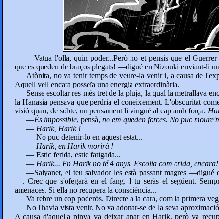
—Vatua l'olla, quin poder...Però no et pensis que el Guerrer 
que es queden de braços plegats! —digué en Nizouki enviant-li un
Atònita, no va tenir temps de veure-la venir i, a causa de l'ex
Aquell vell encara posseïa una energia extraordinària.
Sense escoltar res més tret de la pluja, la qual la metrallava 
la Hanasia pensava que perdria el coneixement. L'obscuritat come
visió quan, de sobte, un pensament li vingué al cap amb força.
Har
—
És impossible
, pensà,
no em queden forces. No puc moure'm
—
Harik, Harik !
— No puc detenir-lo en aquest estat...
—
Harik, en Harik morirà !
— Estic ferida, estic fatigada...
—
Harik... En Harik no té 4 anys. Escolta com crida, encara!
—Saiyanet, el teu salvador les està passant magres —digué 
—. Crec que s'ofegarà en el fang. I tu seràs el següent. Sem
amenaces. Si ella no recupera la consciència...
Va rebre un cop poderós. Directe a la cara, com la primera veg
No l'havia vista venir. No va adonar-se de la seva aproximació 
A causa d'aquella pinya va deixar anar en Harik, però va recup