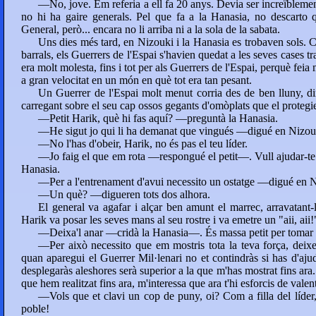
—No, jove. Em referia a ell fa 20 anys. Devia ser increïbleme
no hi ha gaire generals. Pel que fa a la Hanasia, no descarto qu
General, però... encara no li arriba ni a la sola de la sabata.
Uns dies més tard, en Nizouki i la Hanasia es trobaven sols. 
barrals, els Guerrers de l'Espai s'havien quedat a les seves cases t
era molt molesta, fins i tot per als Guerrers de l'Espai, perquè fei
a gran velocitat en un món en què tot era tan pesant.
Un Guerrer de l'Espai molt menut corria des de ben lluny, diri
carregant sobre el seu cap ossos gegants d'omòplats que el protegie
—Petit Harik, què hi fas aquí? —preguntà la Hanasia.
—He sigut jo qui li ha demanat que vingués —digué en Nizou
—No l'has d'obeir, Harik, no és pas el teu líder.
—Jo faig el que em rota —respongué el petit—. Vull ajudar-te 
Hanasia.
—Per a l'entrenament d'avui necessito un ostatge —digué en 
—Un què? —digueren tots dos alhora.
El general va agafar i alçar ben amunt el marrec, arravatant-
Harik va posar les seves mans al seu rostre i va emetre un "aii, aii!
—Deixa'l anar —cridà la Hanasia—. És massa petit per tomar l
—Per això necessito que em mostris tota la teva força, deixe
quan aparegui el Guerrer Mil·lenari no et contindràs si has d'ajud
desplegaràs aleshores serà superior a la que m'has mostrat fins ara
que hem realitzat fins ara, m'interessa que ara t'hi esforcis de valen
—Vols que et clavi un cop de puny, oi? Com a filla del líder,
poble!