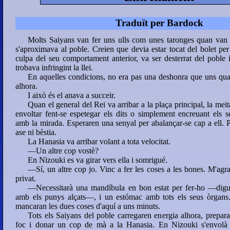
Traduït per Bardock
38
39
40
41
Molts Saiyans van fer uns ulls com unes taronges quan van
s'aproximava al poble. Creien que devia estar tocat del bolet per
42
43
44
45
culpa del seu comportament anterior, va ser desterrat del poble
trobava infringint la llei.
Part 4 :
En aquelles condicions, no era pas una deshonra que uns qua
alhora.
46
47
48
49
I això és el anava a succeir.
Quan el general del Rei va arribar a la plaça principal, la meit
50
51
envoltar fent-se espetegar els dits o simplement encreuant els s
amb la mirada. Esperaren una senyal per abalançar-se cap a ell. 
ase ni bèstia.
La Hanasia va arribar volant a tota velocitat.
—Un altre cop vostè?
En Nizouki es va girar vers ella i somrigué.
—Sí, un altre cop jo. Vinc a fer les coses a les bones. M'agr
privat.
—Necessitarà una mandíbula en bon estat per fer-ho —digué
amb els punys alçats—, i un estómac amb tots els seus òrgans.
mancaran les dues coses d'aquí a uns minuts.
Tots els Saiyans del poble carregaren energia alhora, prepara
foc i donar un cop de mà a la Hanasia. En Nizouki s'envolà v