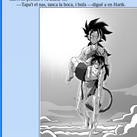
—Tapa't el nas, tanca la boca, i bufa —digué a en Harik.