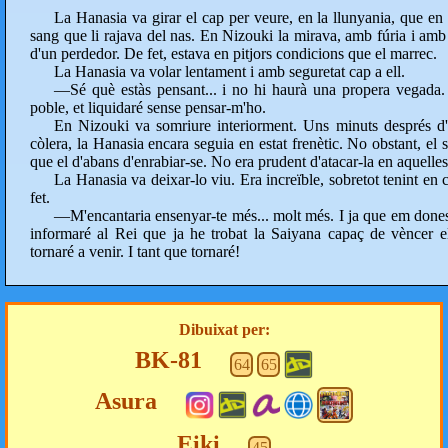
La Hanasia va girar el cap per veure, en la llunyania, que en
sang que li rajava del nas. En Nizouki la mirava, amb fúria i amb
d'un perdedor. De fet, estava en pitjors condicions que el marrec.
La Hanasia va volar lentament i amb seguretat cap a ell.
—Sé què estàs pensant... i no hi haurà una propera vegada.
poble, et liquidaré sense pensar-m'ho.
En Nizouki va somriure interiorment. Uns minuts després d'h
còlera, la Hanasia encara seguia en estat frenètic. No obstant, el 
que el d'abans d'enrabiar-se. No era prudent d'atacar-la en aquelle
La Hanasia va deixar-lo viu. Era increïble, sobretot tenint en 
fet.
—M'encantaria ensenyar-te més... molt més. I ja que em dones 
informaré al Rei que ja he trobat la Saiyana capaç de vèncer el
tornaré a venir. I tant que tornaré!
Dibuixat per:
BK-81
64
65
Asura
Eiki
45