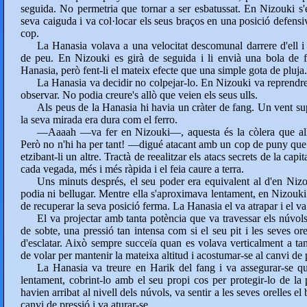
seguida. No permetria que tornar a ser esbatussat. En Nizouki s'
seva caiguda i va col·locar els seus braços en una posició defensi
cop.
La Hanasia volava a una velocitat descomunal darrere d'ell i 
de peu. En Nizouki es girà de seguida i li envià una bola de fo
Hanasia, però fent-li el mateix efecte que una simple gota de pluja.
La Hanasia va decidir no colpejar-lo. En Nizouki va reprendre 
observar. No podia creure's allò que veien els seus ulls.
Als peus de la Hanasia hi havia un cràter de fang. Un vent sup
la seva mirada era dura com el ferro.
—Aaaah —va fer en Nizouki—, aquesta és la còlera que allib
Però no n'hi ha per tant! —digué atacant amb un cop de puny que 
etzibant-li un altre. Tractà de reealitzar els atacs secrets de la capi
cada vegada, més i més ràpida i el feia caure a terra.
Uns minuts després, el seu poder era equivalent al d'en Nizo
podia ni bellugar. Mentre ella s'aproximava lentament, en Nizouki v
de recuperar la seva posició ferma. La Hanasia el va atrapar i el va 
El va projectar amb tanta potència que va travessar els núvols.
de sobte, una pressió tan intensa com si el seu pit i les seves ore
d'esclatar. Això sempre succeïa quan es volava verticalment a tant
de volar per mantenir la mateixa altitud i acostumar-se al canvi de 
La Hanasia va treure en Harik del fang i va assegurar-se qu
lentament, cobrint-lo amb el seu propi cos per protegir-lo de la
havien arribat al nivell dels núvols, va sentir a les seves orelles el 
canvi de pressió i va aturar-se.