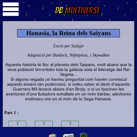
DB
Multiverse
Hanasia, la Reina dels Saiyans
Escrit per Salagir
Adaptació per Bardock, Neferpitou, i Skywalker.
Aquesta història té lloc al planeta dels Saiyans, molt abans que la
seva població terroritzés tota la galàxia sota el lideratge del Rei
Vegeta...
Si alguna vegada us havíeu preguntat com havien conviscut
aquests éssers tan poderosos; si voleu saber el destí d’aquests
Guerrers Mil·lenaris abans d’en Broly; o si us fascinen les
aventures d’uns lluitadors exhaltats en un món bàrbar, aleshores
endinseu-vos en el món de la Saga Hanasia.
Part 1 :
1
2
3
Part 2 :