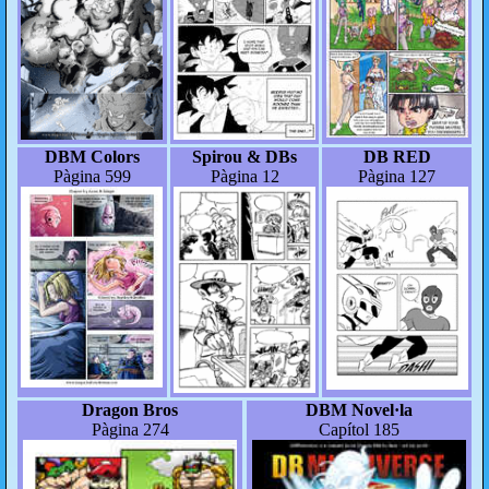
DBM Colors
Spirou & DBs
DB RED
Pàgina 599
Pàgina 12
Pàgina 127
Dragon Bros
DBM Novel·la
Pàgina 274
Capítol 185