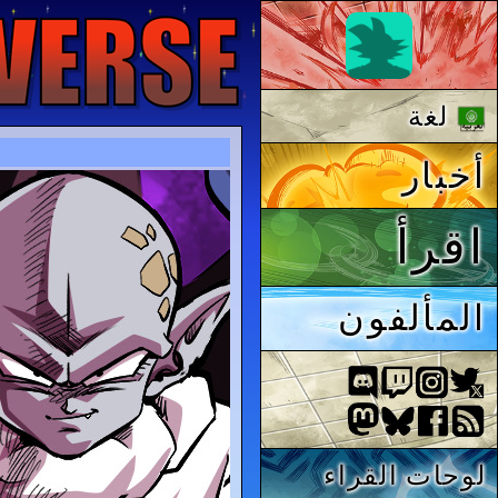
لغة
أخبار
اقرأ
المألفون
لوحات القراء