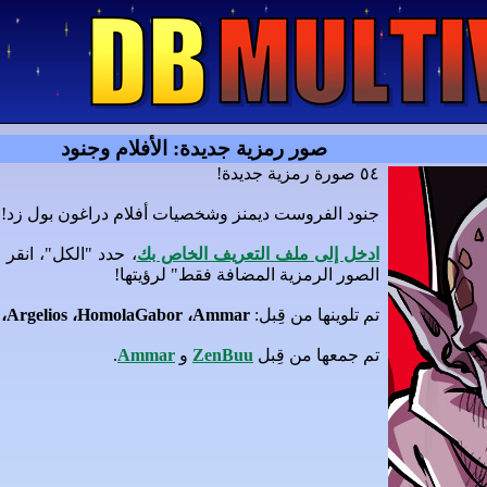
صور رمزية جديدة: الأفلام وجنود
٥٤ صورة رمزية جديدة!
جنود الفروست ديمنز وشخصيات أفلام دراغون بول زد!
ادخل إلى ملف التعريف الخاص بك
، حدد "الكل"، انق
الصور الرمزية المضافة فقط" لرؤيتها!
تم تلوينها من قِبل:
،Argelios ،HomolaGabor ،Ammar.
تم جمعها من قِبل
ZenBuu
و
Ammar
.