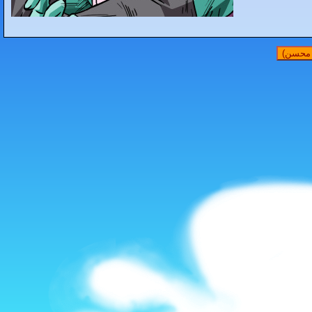
ح محسن)