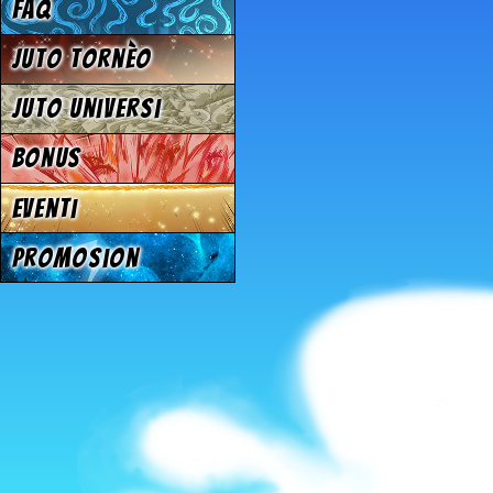
FAQ
Juto tornèo
Juto universi
Bonus
Eventi
Promosion