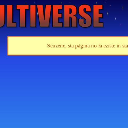
Scuzene, sta pàgina no ła eziste in st