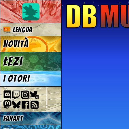
Łengua
Novità
Łezi
I otori
Fanart