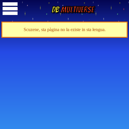
DB
Multiverse
Scuzene, sta pàgina no ła eziste in sta łengua.