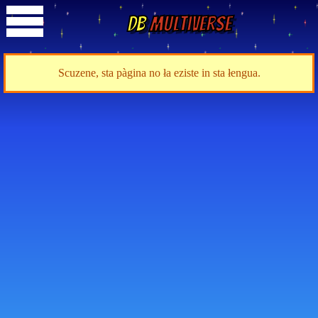
DB
Multiverse
Scuzene, sta pàgina no ła eziste in sta łengua.