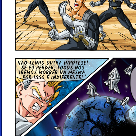
NÃO TENHO OUTRA HI­PÓ­TESE!
SE EU PERDER, TODOS NÓS
IREMOS MORRER NA MESMA,
POR ISSO É IN­DI­FE­RENTE!