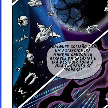
QUAL­QUER COLISÃO COM
UM AS­TE­RÓIDE IRÁ
MANDAR CAR­BO­NITE
ATRAVÉS DA GALÁXIA! E
IRÁ DES­TRUIR TODA A
VIDA EN­QUANTO SE
PROPAGA!