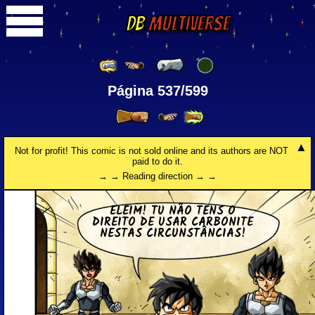
DB
Multiverse
Página 537/599
Not for profit! This comic is not sold online and its authors are NOT
paid to do it.
→ → Reading direction → →
ELEIM! TU NÃO TENS O
DIREITO DE USAR CAR­BO­NITE
NESTAS CIR­CUNS­TÂN­CIAS!