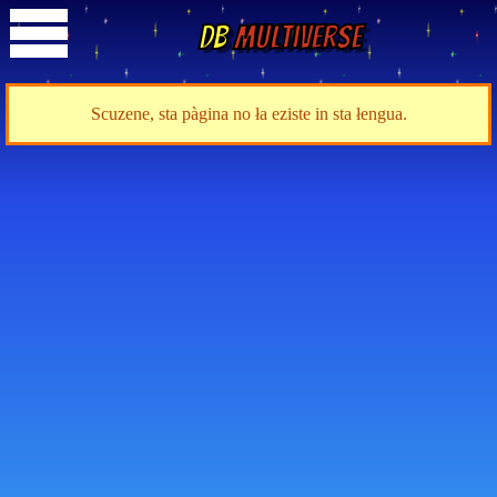
DB
Multiverse
Scuzene, sta pàgina no ła eziste in sta łengua.