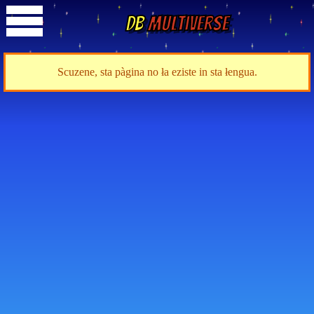
DB
Multiverse
Scuzene, sta pàgina no ła eziste in sta łengua.