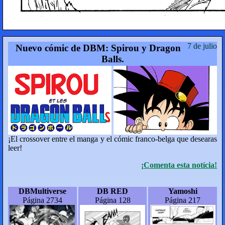
7 de julio
Nuevo cómic de DBM: Spirou y Dragon
Balls.
¡El crossover entre el manga y el cómic franco-belga que desearas
leer!
¡Comenta esta notícia!
DBMultiverse
DB RED
Yamoshi
Página 2734
Página 128
Página 217