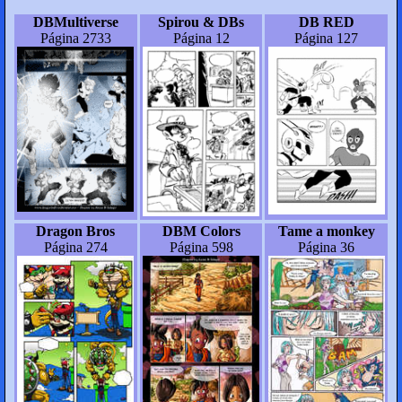
DBMultiverse
Spirou & DBs
DB RED
Página 2733
Página 12
Página 127
Dragon Bros
DBM Colors
Tame a monkey
Página 274
Página 598
Página 36