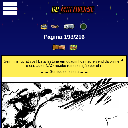
DB
Multiverse
Página 198/216
Sem fins lucrativos! Esta história em quadrinhos não é vendida online
e seu autor NÃO recebe remuneração por ela.
→ → Sentido de leitura → →