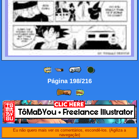
Página 198/216
Eu não quero mais ver os comentários, escondê-los. (Agiliza a
navegação)