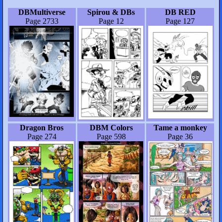
DBMultiverse
Spirou & DBs
DB RED
Page 2733
Page 12
Page 127
Dragon Bros
DBM Colors
Tame a monkey
Page 274
Page 598
Page 36