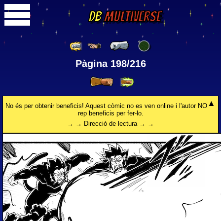
DB
Multiverse
Pàgina 198/216
No és per obtenir beneficis! Aquest còmic no es ven online i l'autor NO
rep beneficis per fer-lo.
→ → Direcció de lectura → →