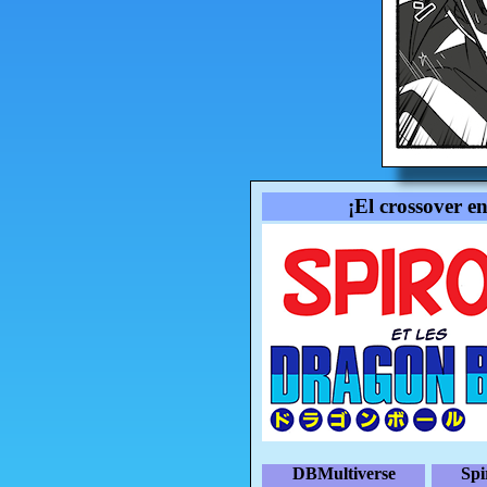
¡El crossover e
DBMultiverse
Sp