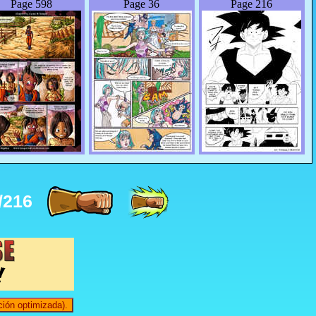
Page 598
Page 36
Page 216
/216
ión optimizada).