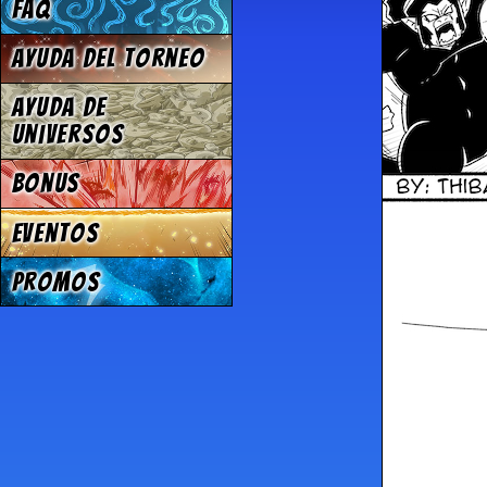
FAQ
Ayuda del torneo
Ayuda de
Universos
Bonus
Eventos
Promos