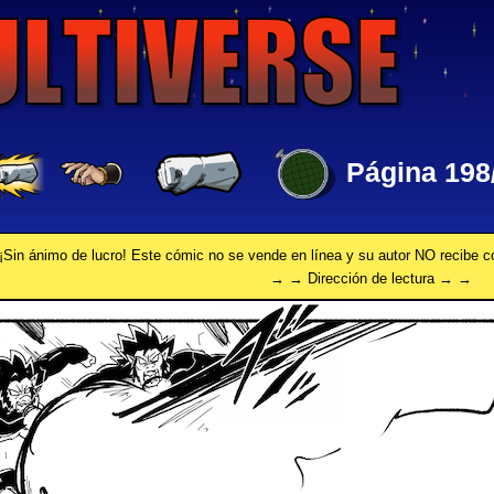
Página 198
¡Sin ánimo de lucro! Este cómic no se vende en línea y su autor NO recibe 
→ → Dirección de lectura → →