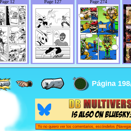
Page 12
Page 127
Page 274
Página 198
Yo no quiero ver los comentarios, escóndelos (Navegac