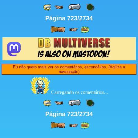
Página 723/2734
Eu não quero mais ver os comentários, escondê-los. (Agiliza a
navegação)
Carregando os comentários...
Página 723/2734