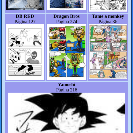
DB RED
Dragon Bros
Tame a monkey
Página 127
Página 274
Página 36
Yamoshi
Página 216