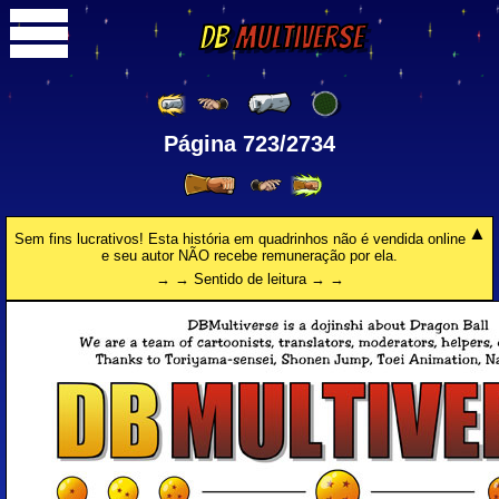
DB
Multiverse
Página 723/2734
Sem fins lucrativos! Esta história em quadrinhos não é vendida online
e seu autor NÃO recebe remuneração por ela.
→ → Sentido de leitura → →