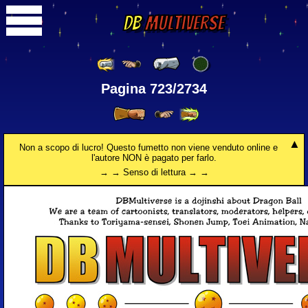
DB
Multiverse
Pagina 723/2734
Non a scopo di lucro! Questo fumetto non viene venduto online e
l'autore NON è pagato per farlo.
→ → Senso di lettura → →