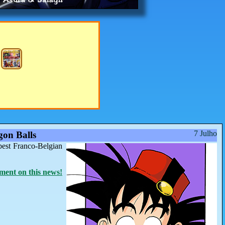
7 Julho
on Balls
best Franco-Belgian
ent on this news!