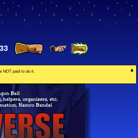
33
re NOT paid to do it.