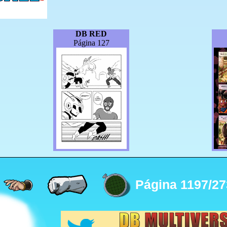
DB RED
Página 127
Página 1197/27