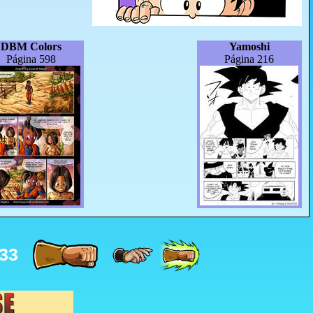
DBM Colors
Yamoshi
Página 598
Página 216
33