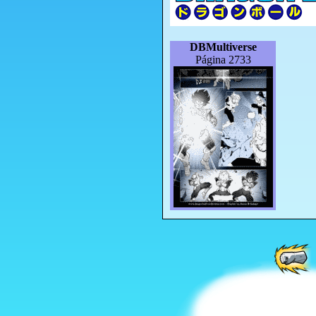
DBMultiverse
Página 2733