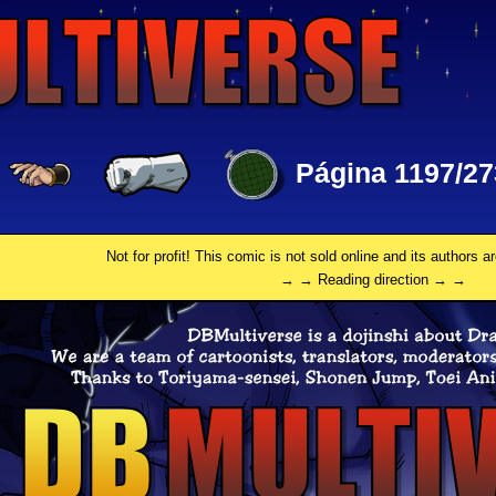
Página 1197/27
Not for profit! This comic is not sold online and its authors a
→ → Reading direction → →