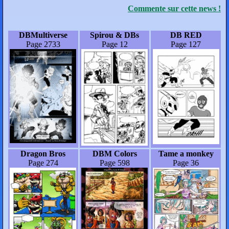
Commente sur cette news !
DBMultiverse
Spirou & DBs
DB RED
Page 2733
Page 12
Page 127
Dragon Bros
DBM Colors
Tame a monkey
Page 274
Page 598
Page 36