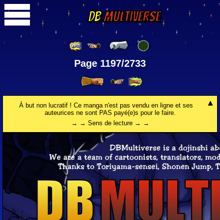
DB
Multiverse
Page 1197/2733
À but non lucratif ! Ce manga n'est pas vendu en ligne et ses
auteurices ne sont PAS payé(e)s pour le faire.
→ → Sens de lecture → →