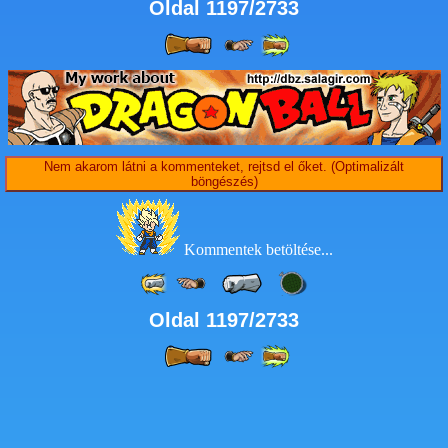
Oldal 1197/2733
Nem akarom látni a kommenteket, rejtsd el őket. (Optimalizált
böngészés)
Kommentek betöltése...
Oldal 1197/2733