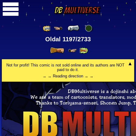
DB
Multiverse
Oldal 1197/2733
Not for profit! This comic is not sold online and its authors are NOT
paid to do it.
→ → Reading direction → →