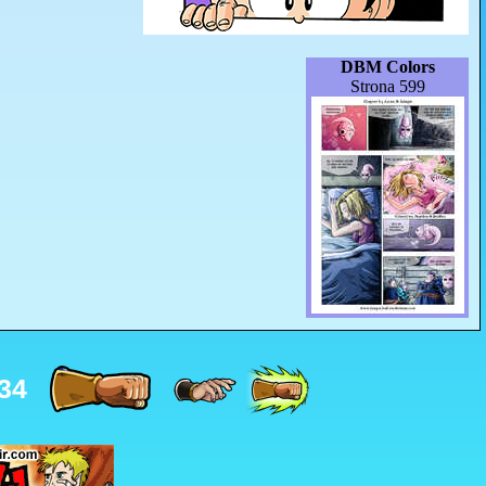
DBM Colors
Strona 599
34