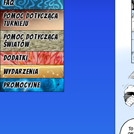
FAQ
Pomoc dotycząca
turnieju
Pomoc dotycząca
światów
Dodatki
Wydarzenia
Promocyjne