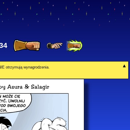
34
y NIE otrzymują wynagrodzenia.