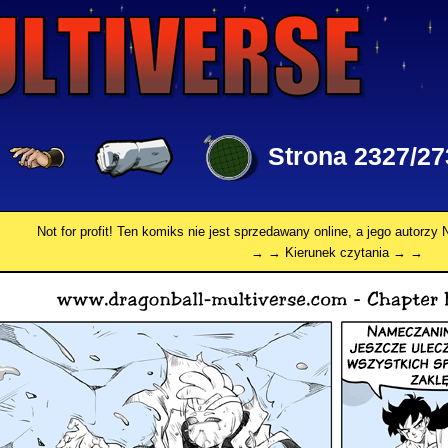
Strona 2327/27
Not for profit! Ten komiks nie jest sprzedawany online, a jego autorz
→ → Kierunek czytania → →