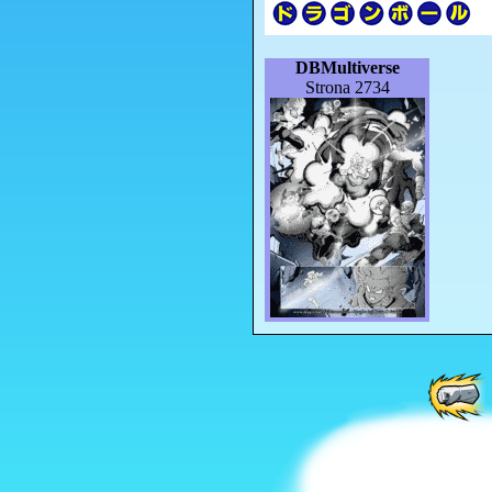
DBMultiverse
Strona 2734