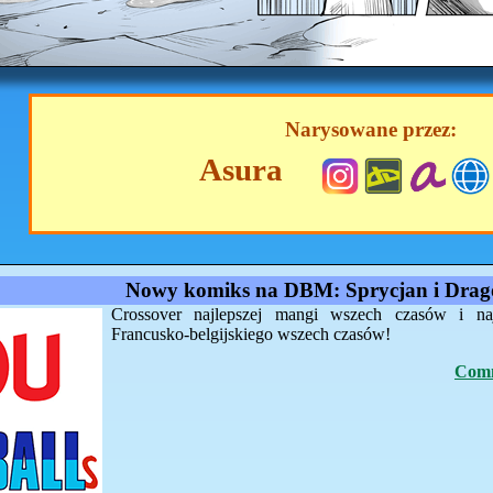
Narysowane przez:
Asura
Nowy komiks na DBM: Sprycjan i Drago
Crossover najlepszej mangi wszech czasów i na
Francusko-belgijskiego wszech czasów!
Comm