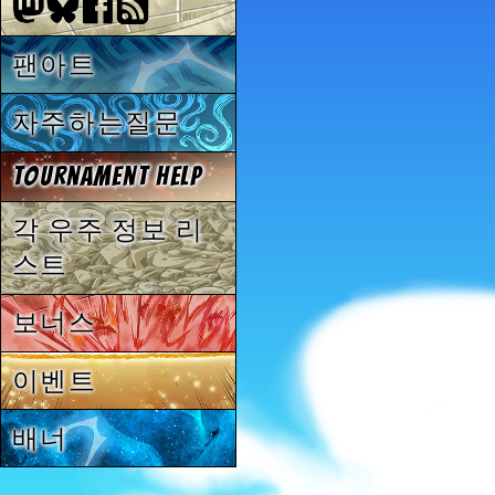
팬아트
자주하는질문
Tournament Help
각 우주 정보 리
스트
보너스
이벤트
배너