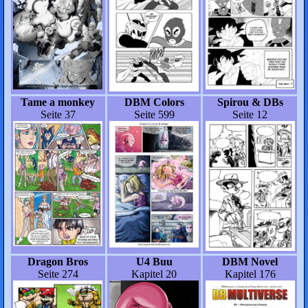
Tame a monkey
DBM Colors
Spirou & DBs
Seite 37
Seite 599
Seite 12
Dragon Bros
U4 Buu
DBM Novel
Seite 274
Kapitel 20
Kapitel 176