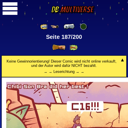
DB
Multiverse
Seite 187/200
Keine Gewinnorientierung! Dieser Comic wird nicht online verkauft,
und der Autor wird dafür NICHT bezahlt.
→ → Leserichtung → →