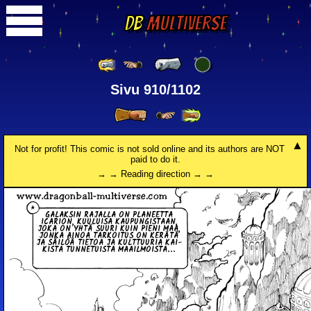
DB
Multiverse
Sivu 910/1102
Not for profit! This comic is not sold online and its authors are NOT
paid to do it.
→ → Reading direction → →
GA­LAK­SIN RAJALLA ON PLA­NEET­TA
ICARION, KUU­LUI­SA KAU­PUN­GIS­TAAN,
JOKA ON YHTÄ SUURI KUIN PIENI MAA,
JONKA AINOA TAR­KOI­TUS ON KERÄTÄ
JA SÄILÖÄ TIETOA JA KULT­TUU­RIA KAI­
KIS­TA TUN­NE­TUIS­TA MAA­IL­MOIS­TA...