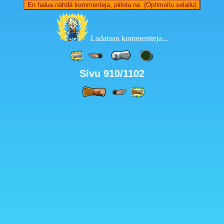
En halua nähdä kommenteja, piilota ne. (Optimoitu selailu)
Ladataan kommentteja...
Sivu 910/1102