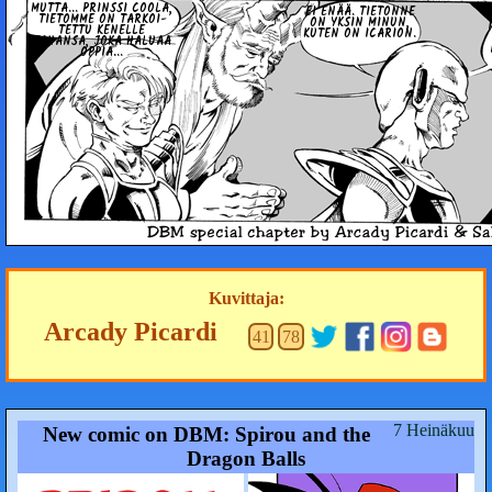
MUTTA... PRINSSI COOLA,
EI ENÄÄ. TIE­TON­NE
TIE­TOM­ME ON TAR­KOI­
ON YKSIN MINUN,
TET­TU KENELLE
KUTEN ON ICARION.
TAHANSA, JOKA HALUAA
OPPIA...
Kuvittaja:
Arcady Picardi
41
78
7 Heinäkuu
New comic on DBM: Spirou and the
Dragon Balls