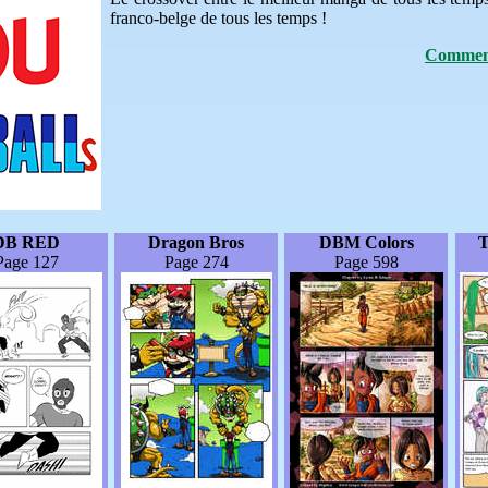
franco-belge de tous les temps !
Comment
DB RED
Dragon Bros
DBM Colors
T
Page 127
Page 274
Page 598