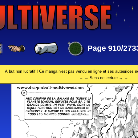
Page 910/273
À but non lucratif ! Ce manga n'est pas vendu en ligne et ses auteurices n
→ → Sens de lecture → →