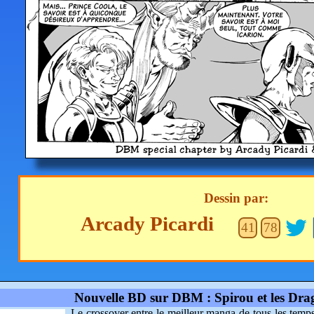
Dessin par:
Arcady Picardi
41
78
Nouvelle BD sur DBM : Spirou et les Dra
Le crossover entre le meilleur manga de tous les temp