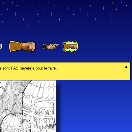
3
e sont PAS payé(e)s pour le faire.