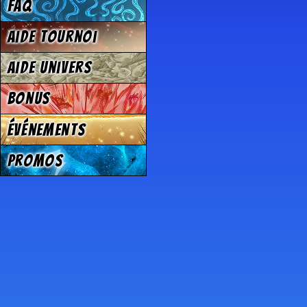
FAQ
Aide tournoi
Aide univers
Bonus
Événements
Promos