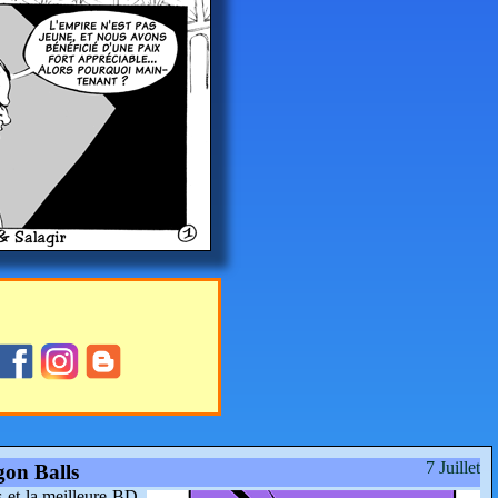
7 Juillet
gon Balls
s et la meilleure BD