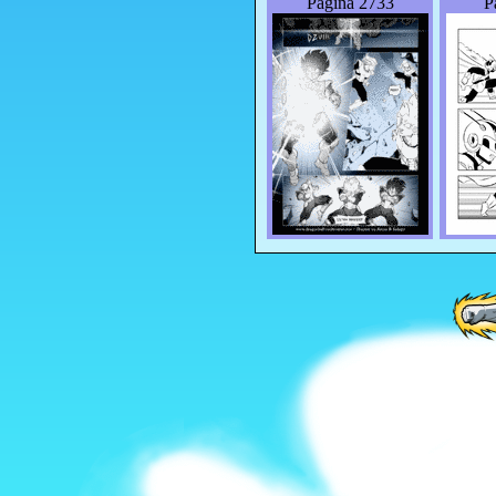
Página 2733
P