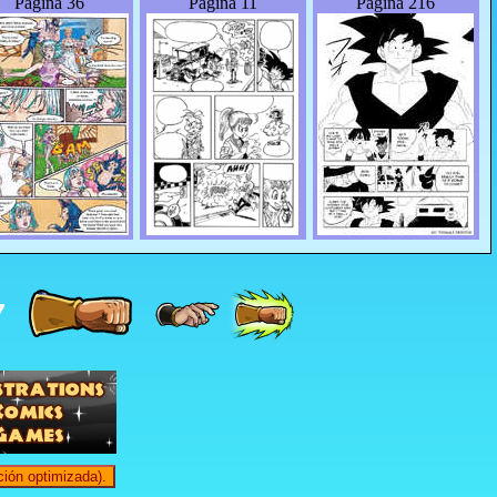
Página 36
Página 11
Página 216
7
ión optimizada).