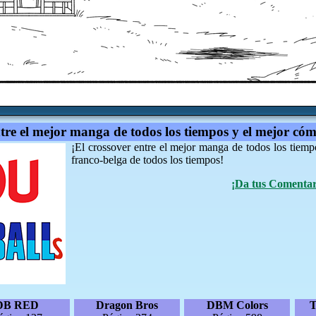
ntre el mejor manga de todos los tiempos y el mejor cóm
¡El crossover entre el mejor manga de todos los tiemp
franco-belga de todos los tiempos!
¡Da tus Comentari
DB RED
Dragon Bros
DBM Colors
T