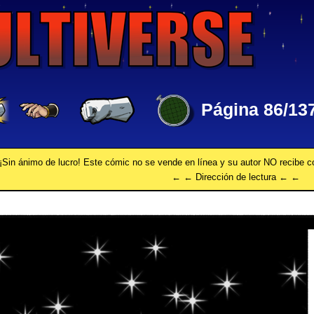
Página 86/13
¡Sin ánimo de lucro! Este cómic no se vende en línea y su autor NO recibe 
← ← Dirección de lectura ← ←