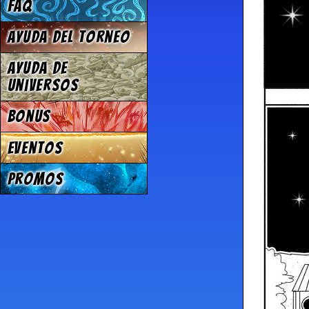
FAQ
Ayuda del torneo
Ayuda de
Universos
Bonus
Eventos
Promos