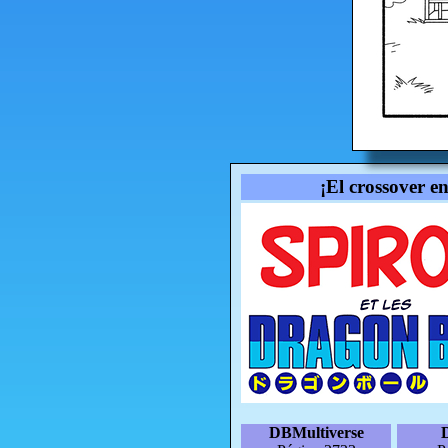
¡El crossover e
DBMultiverse