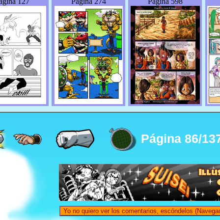
ágina 127
Página 274
Página 598
Página 86/13
Yo no quiero ver los comentarios, escóndelos (Navegac