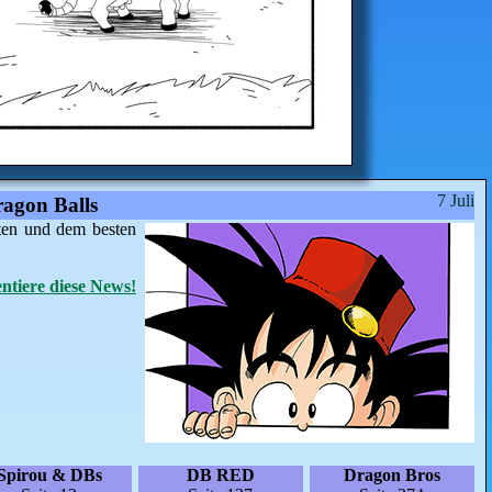
7 Juli
agon Balls
ten und dem besten
tiere diese News!
Spirou & DBs
DB RED
Dragon Bros