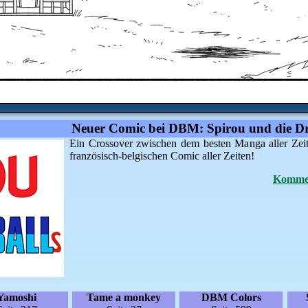
Neuer Comic bei DBM: Spirou und die Dr
Ein Crossover zwischen dem besten Manga aller Zei
französisch-belgischen Comic aller Zeiten!
Kommen
Yamoshi
Tame a monkey
DBM Colors