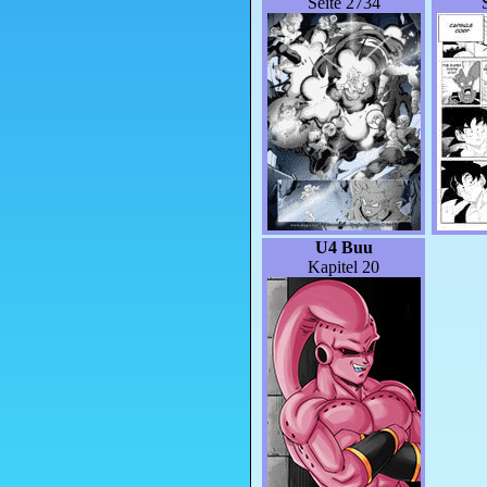
Seite 2734
U4 Buu
Kapitel 20