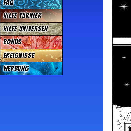
FAQ
Hilfe Turnier
Hilfe Universen
Bonus
Ereignisse
Werbung