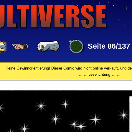
Seite 86/137
Keine Gewinnorientierung! Dieser Comic wird nicht online verkauft, und de
← ← Leserichtung ← ←