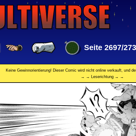
Seite 2697/27
Keine Gewinnorientierung! Dieser Comic wird nicht online verkauft, und de
→ → Leserichtung → →