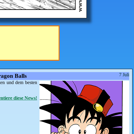
7 Juli
agon Balls
ten und dem besten
tiere diese News!