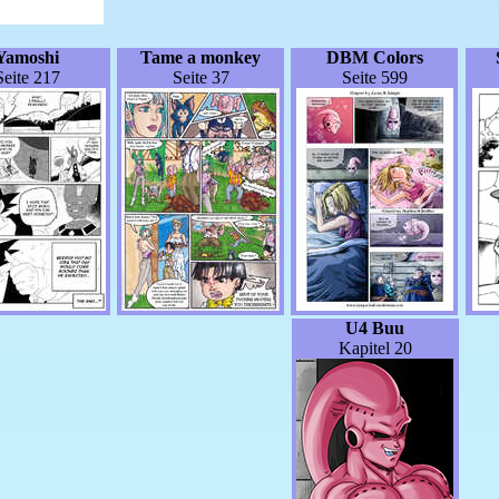
Yamoshi
Tame a monkey
DBM Colors
Seite 217
Seite 37
Seite 599
U4 Buu
Kapitel 20