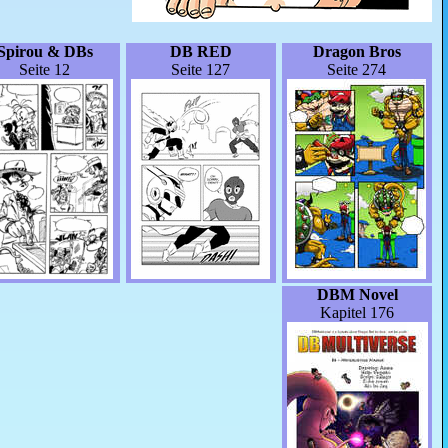
Spirou & DBs
DB RED
Dragon Bros
Seite 12
Seite 127
Seite 274
DBM Novel
Kapitel 176