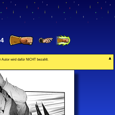
34
r Autor wird dafür NICHT bezahlt.