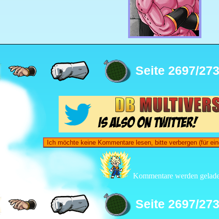
Seite 2697/27
Ich möchte keine Kommentare lesen, bitte verbergen (für ein
Kommentare werden gelade
Seite 2697/27