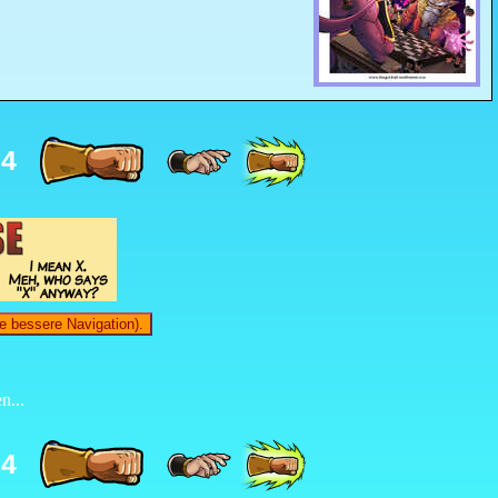
34
e bessere Navigation).
n...
34