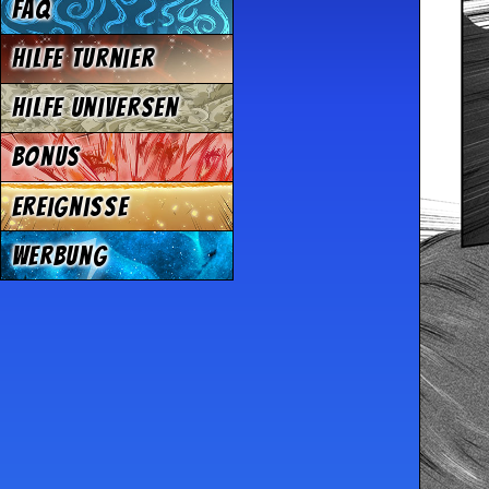
FAQ
Hilfe Turnier
Hilfe Universen
Bonus
Ereignisse
Werbung