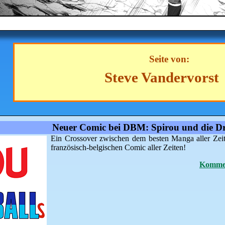
Seite von:
Steve Vandervorst
Neuer Comic bei DBM: Spirou und die Dr
Ein Crossover zwischen dem besten Manga aller Zei
französisch-belgischen Comic aller Zeiten!
Kommen