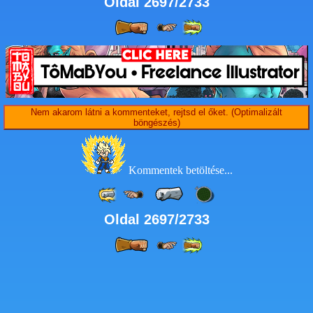
Oldal 2697/2733
Nem akarom látni a kommenteket, rejtsd el őket. (Optimalizált
böngészés)
Kommentek betöltése...
Oldal 2697/2733