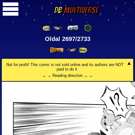
DB
Multiverse
Oldal 2697/2733
Not for profit! This comic is not sold online and its authors are NOT
paid to do it.
→ → Reading direction → →