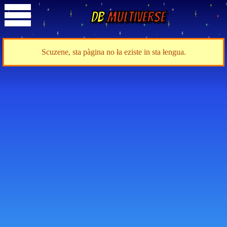
DB
Multiverse
Scuzene, sta pàgina no ła eziste in sta łengua.