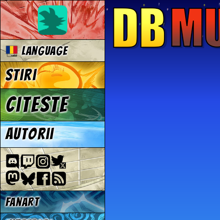
Language
Stiri
Citeste
Autorii
Fanart