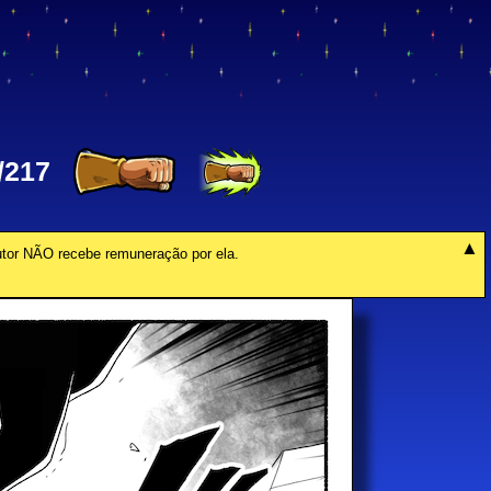
/217
autor NÃO recebe remuneração por ela.