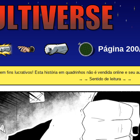
Página 200
em fins lucrativos! Esta história em quadrinhos não é vendida online e seu 
→ → Sentido de leitura → →