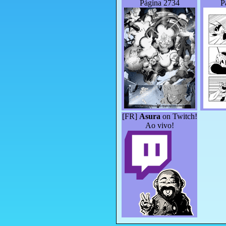
Página 2734
P
[FR]
Asura
on Twitch!
Ao vivo!