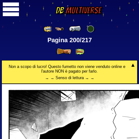
DB
Multiverse
Pagina 200/217
Non a scopo di lucro! Questo fumetto non viene venduto online e
l'autore NON è pagato per farlo.
→ → Senso di lettura → →