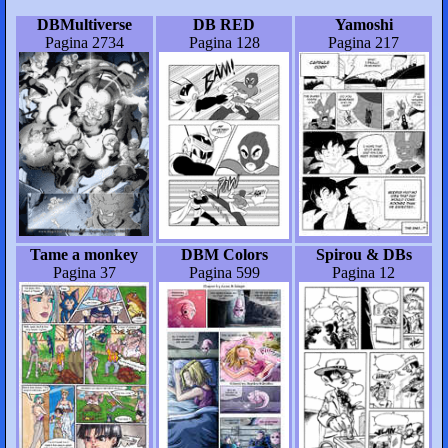
DBMultiverse
DB RED
Yamoshi
Pagina 2734
Pagina 128
Pagina 217
Tame a monkey
DBM Colors
Spirou & DBs
Pagina 37
Pagina 599
Pagina 12