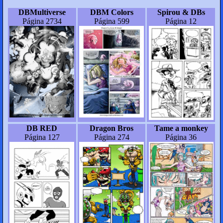
DBMultiverse
DBM Colors
Spirou & DBs
Página 2734
Página 599
Página 12
DB RED
Dragon Bros
Tame a monkey
Página 127
Página 274
Página 36