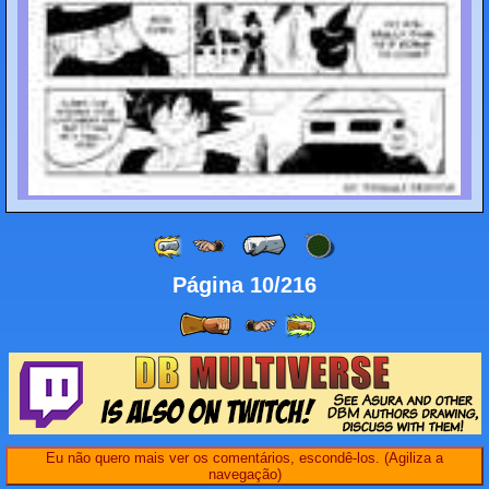
Página 10/216
Eu não quero mais ver os comentários, escondê-los. (Agiliza a
navegação)