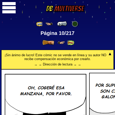
DB
Multiverse
Página 10/217
¡Sin ánimo de lucro! Este cómic no se vende en línea y su autor NO
recibe compensación económica por crearlo.
→ → Dirección de lectura → →