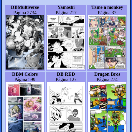
DBMultiverse
Yamoshi
Tame a monkey
Página 2734
Página 217
Página 37
DBM Colors
DB RED
Dragon Bros
Página 599
Página 127
Página 274