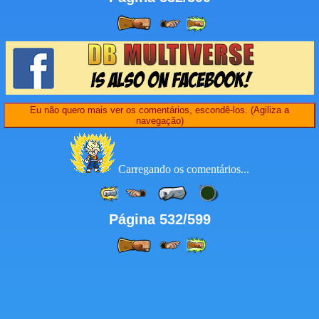
Eu não quero mais ver os comentários, escondê-los. (Agiliza a
navegação)
Carregando os comentários...
Página 532/599