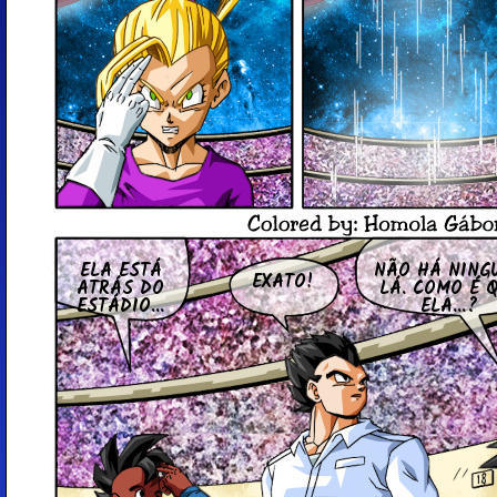
ELA ESTÁ
NÃO HÁ NING
EXATO!
ATRÁS DO
LÁ. COMO É 
ESTÁDIO...
ELA...?