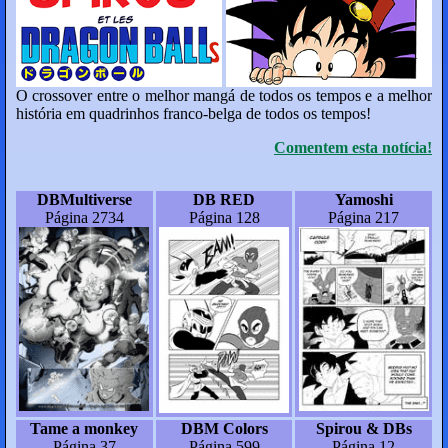
O crossover entre o melhor mangá de todos os tempos e a melhor
história em quadrinhos franco-belga de todos os tempos!
Comentem esta notícia!
DBMultiverse
DB RED
Yamoshi
Página 2734
Página 128
Página 217
Tame a monkey
DBM Colors
Spirou & DBs
Página 37
Página 599
Página 12