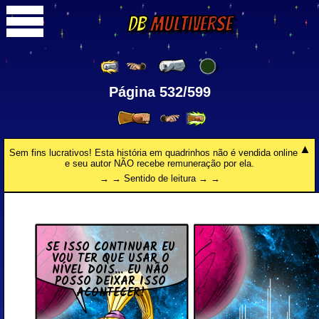
DB
Multiverse
Página 532/599
Sem fins lucrativos! Esta história em quadrinhos não é vendida online
e seu autor NÃO recebe remuneração por ela.
→ → Sentido de leitura → →
SE ISSO CON­TI­NUAR EU
VOU TER QUE USAR O
NÍVEL DOIS... EU NÃO
POSSO DEIXAR ISSO
ACON­TE­CER!