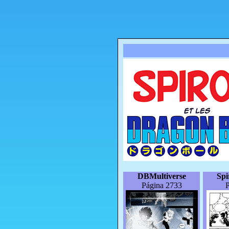
DBMultiverse
Sp
Página 2733
P