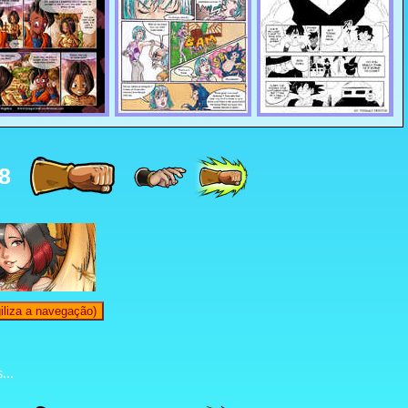
8
iliza a navegação)
...