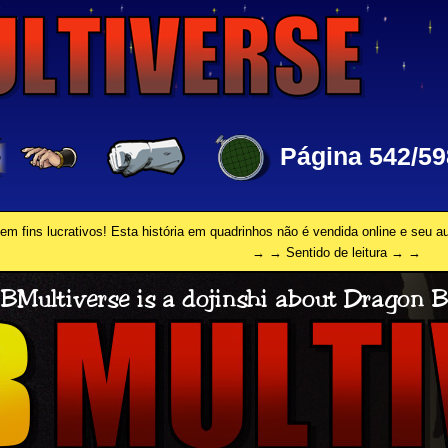
Página 542/59
em fins lucrativos! Esta história em quadrinhos não é vendida online e seu 
→ → Sentido de leitura → →