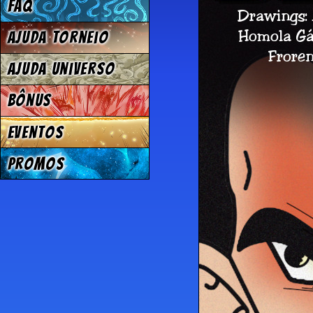
FAQ
Ajuda Torneio
Ajuda Universo
Bônus
Eventos
Promos