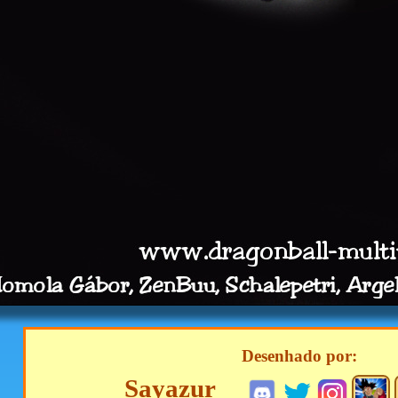
Desenhado por:
Sayazur