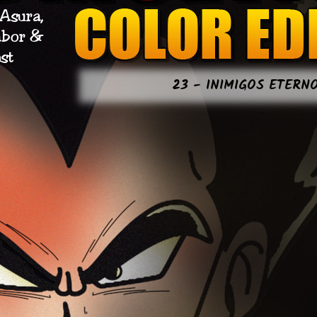
23 - INI­MI­GOS ETERN