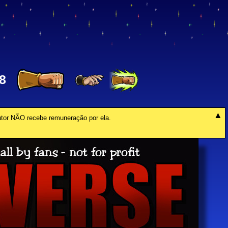
8
autor NÃO recebe remuneração por ela.