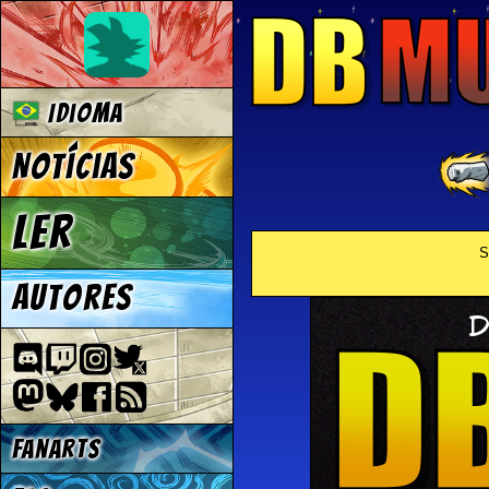
Idioma
Notícias
Ler
S
Autores
Fanarts