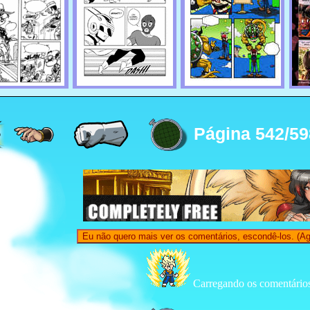
Página 542/59
Eu não quero mais ver os comentários, escondê-los. (Ag
Carregando os comentários