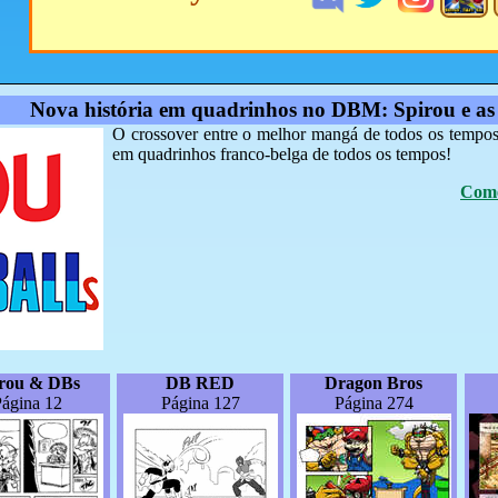
Nova história em quadrinhos no DBM: Spirou e as
O crossover entre o melhor mangá de todos os tempos 
em quadrinhos franco-belga de todos os tempos!
Come
irou & DBs
DB RED
Dragon Bros
ágina 12
Página 127
Página 274