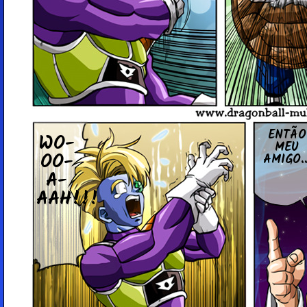
ENTÃO
WO­
MEU
O­O­
AMIGO..
A­
AAH!!!