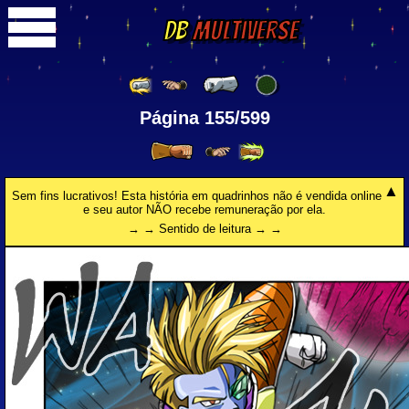
DB
Multiverse
Página 155/599
Sem fins lucrativos! Esta história em quadrinhos não é vendida online
e seu autor NÃO recebe remuneração por ela.
→ → Sentido de leitura → →