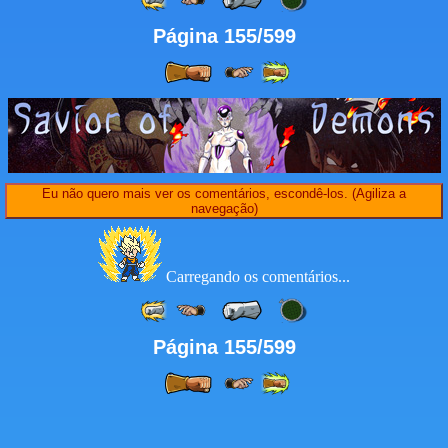
Página 155/599
Eu não quero mais ver os comentários, escondê-los. (Agiliza a
navegação)
Carregando os comentários...
Página 155/599