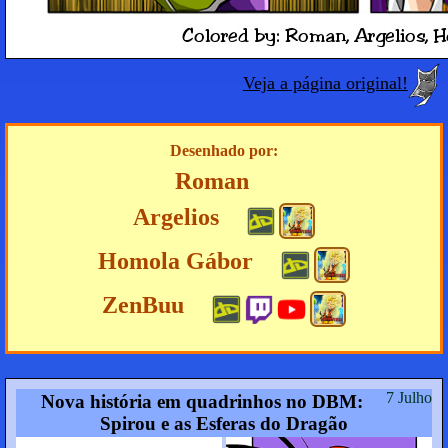
Veja a página original!
Desenhado por:
Roman
Argelios
Homola Gábor
ZenBuu
7 Julho
Nova história em quadrinhos no DBM:
Spirou e as Esferas do Dragão