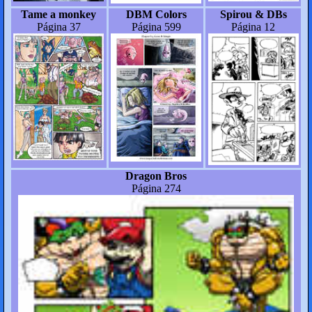
Tame a monkey
DBM Colors
Spirou & DBs
Página 37
Página 599
Página 12
Dragon Bros
Página 274