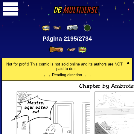
DB
Multiverse
Página 2195/2734
Not for profit! This comic is not sold online and its authors are NOT
paid to do it.
→ → Reading direction → →
Mestre,
aqui estou
eu!