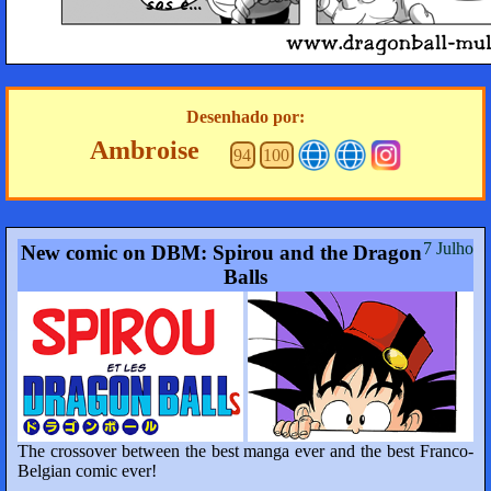
sas é...
Desenhado por:
Ambroise
94
100
7 Julho
New comic on DBM: Spirou and the Dragon
Balls
The crossover between the best manga ever and the best Franco-
Belgian comic ever!