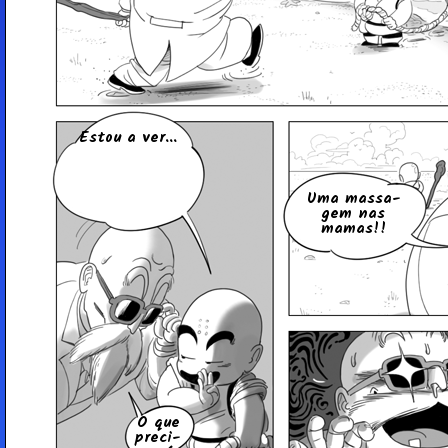
Estou a ver...
Uma mas­sa­
gem nas
mamas!!
O que
pre­ci­