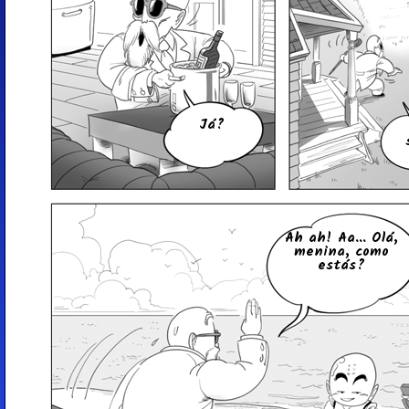
Já?
Ah ah! Aa... Olá,
menina, como
estás?