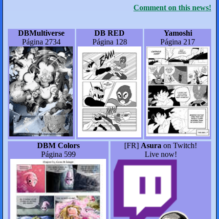
Comment on this news!
DBMultiverse
DB RED
Yamoshi
Página 2734
Página 128
Página 217
DBM Colors
[FR]
Asura
on Twitch!
Página 599
Live now!