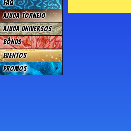
FAQ
Ajuda Torneio
Ajuda Universos
Bónus
Eventos
Promos