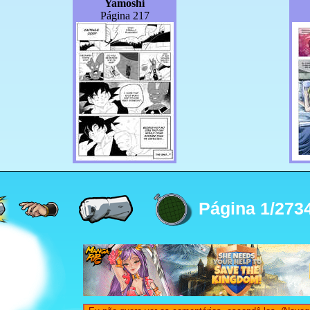
Yamoshi
Página 217
Página 1/273