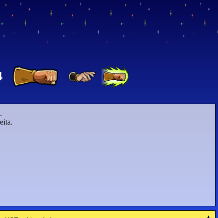
4
.
eita.