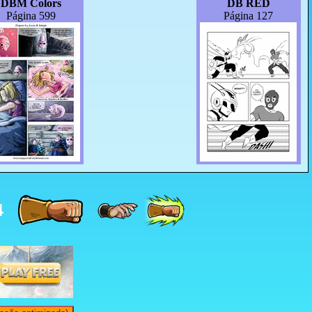
DBM Colors
DB RED
Página 599
Página 127
4