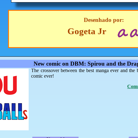
Desenhado por:
Gogeta Jr
New comic on DBM: Spirou and the Drag
The crossover between the best manga ever and the 
comic ever!
Comm