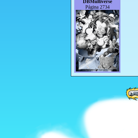
DBMultiverse
Página 2734