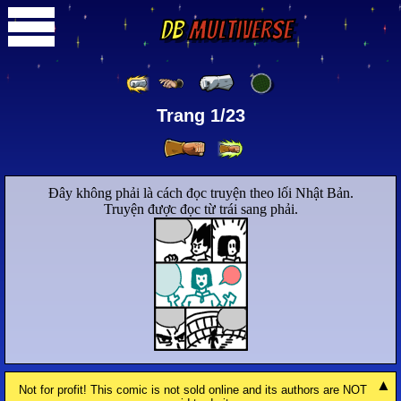
DB
Multiverse
Trang 1/23
Đây không phải là cách đọc truyện theo lối Nhật Bản.
Truyện được đọc từ trái sang phải.
Not for profit! This comic is not sold online and its authors are NOT