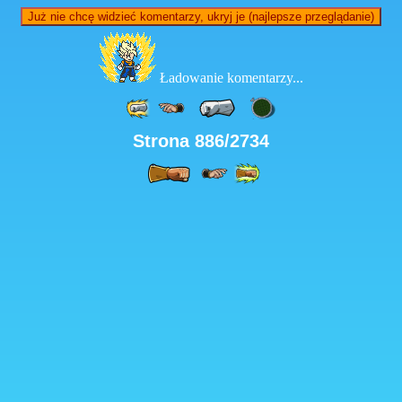
Już nie chcę widzieć komentarzy, ukryj je (najlepsze przeglądanie)
Ładowanie komentarzy...
Strona 886/2734