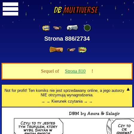
DB
Multiverse
Strona 886/2734
Sequel of
Strona 810
!
Not for profit! Ten komiks nie jest sprzedawany online, a jego autorzy
NIE otrzymują wynagrodzenia.
→ → Kierunek czytania → →