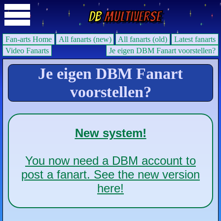
DB
Multiverse
Fan-arts Home
All fanarts (new)
All fanarts (old)
Latest fanarts
Video Fanarts
Je eigen DBM Fanart voorstellen?
Je eigen DBM Fanart
voorstellen?
New system!
You now need a DBM account to
post a fanart. See the new version
here!